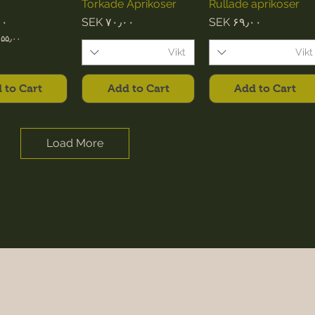
Torkade Aprikoser
Rullade aprikoser
ce
Price
Price
۰۰
SEK ۷۰٫۰۰
SEK ۶۹٫۰۰
۵۵٫۰۰
Vikt
Vikt
 to Cart
Add to Cart
Add to Cart
Load More