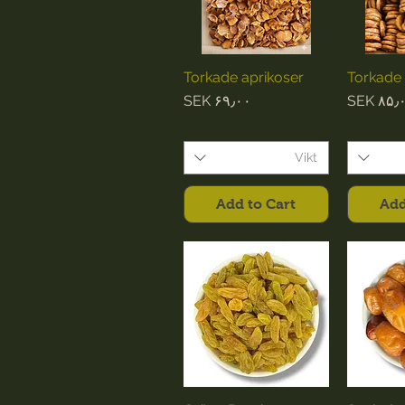
Torkade aprikoser
Torkade 
Price
Pri
SEK ۶۹٫۰۰
SEK ۸۵٫
Vikt
Add to Cart
Add