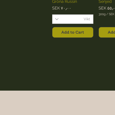
Gröna Russin
Senjed
Price
Pri
SEK ۷۰٫۰۰
SEK ۵۵٫
300g
/
SEK 
S
Vikt
E
K
Add to Cart
Add
۵
۵
٫
۰
۰
p
e
r
3
0
0
G
r
a
m
s