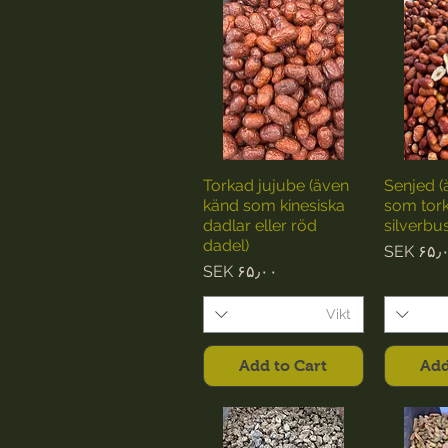
Torkad jujube (även
Senjed (
känd som kinesiska
som tor
dadlar eller röd
silverbus
dadel)
Pri
SEK ۶۵٫
Price
SEK ۶۵٫۰۰
Vikt
Add to Cart
Add