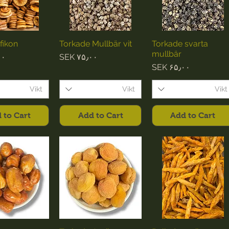

fikon
Torkade Mullbär vit
Torkade svarta
mullbär
ce
Price
۰۰
SEK ۷۵٫۰۰
Price
SEK ۶۵٫۰۰
Vikt
Vikt
Vikt
 to Cart
Add to Cart
Add to Cart