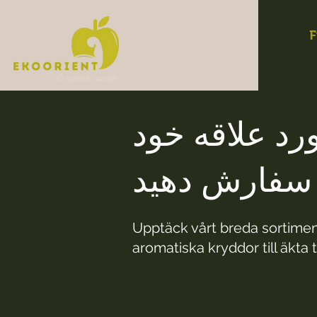
F
د علاقه خود
ن سفارش دهید
Upptäck vårt breda sortiment
aromatiska kryddor till äkta t
Beställ dina nötter enkelt online och
smaker som passar alla.