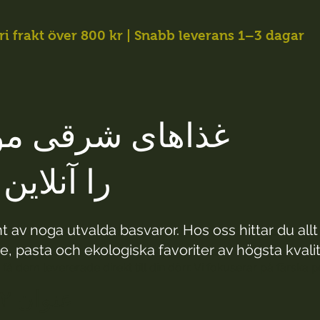
ri frakt över 800 kr | Snabb leverans 1–3 dagar
غذاهای شرقی مور
را آنلای
 av noga utvalda basvaror. Hos oss hittar du all
e, pasta och ekologiska favoriter av högsta kvalitet 
 få dem levererade direkt till din dörr. Vi fokuserar på färska 
عنوان ۲