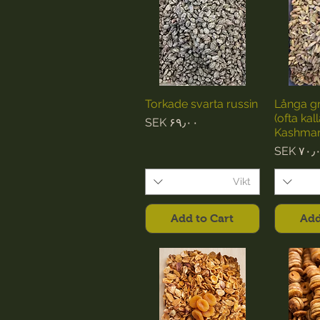
Torkade svarta russin
Långa gr
(ofta kal
Price
SEK ۶۹٫۰۰
Kashmari
Pri
SEK ۷۰٫
Vikt
Add to Cart
Add