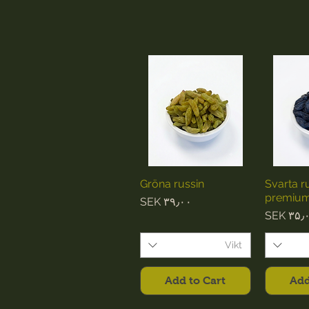
Gröna russin
Svarta r
premiu
Price
SEK ۳۹٫۰۰
Pri
SEK ۳۵٫
Vikt
Add to Cart
Add