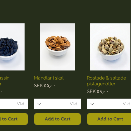
ussin
Mandlar i skal
Rostade & saltade
m
pistagenötter
Price
SEK ۵۵٫۰۰
ce
Price
۰۰
SEK ۵۹٫۰۰
Vikt
Vikt
Vikt
 to Cart
Add to Cart
Add to Cart