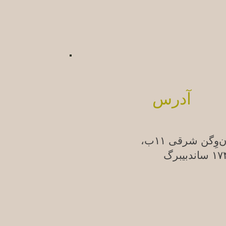
آدرس
ن‌وِگن شرقی ۱۱ب،
ندبیبرگ