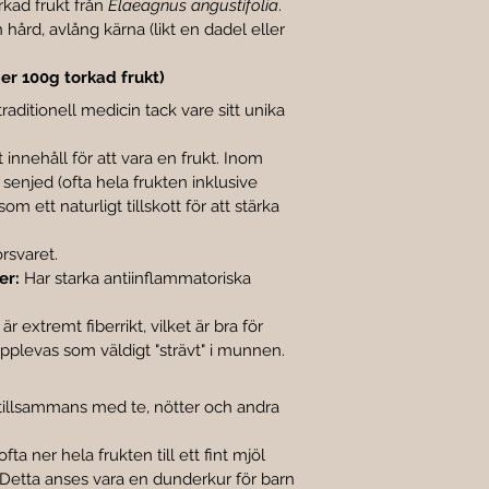
rkad frukt från 
Elaeagnus angustifolia
.
n hård, avlång kärna (likt en dadel eller 
r 100g torkad frukt)
aditionell medicin tack vare sitt unika 
 innehåll för att vara en frukt. Inom 
enjed (ofta hela frukten inklusive 
m ett naturligt tillskott för att stärka 
rsvaret.
er:
 Har starka antiinflammatoriska 
är extremt fiberrikt, vilket är bra för 
levas som väldigt "strävt" i munnen.
 tillsammans med te, nötter och andra 
ta ner hela frukten till ett fint mjöl 
Detta anses vara en dunderkur för barn 