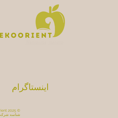
اینستاگرام
© 2025 EkoOrient. تمامی حقوق محفوظ است.
شناسه شرکت: 559518-2