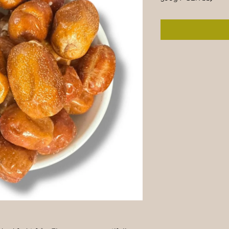
SEK ۵۵٫۰۰
per
300
Grams