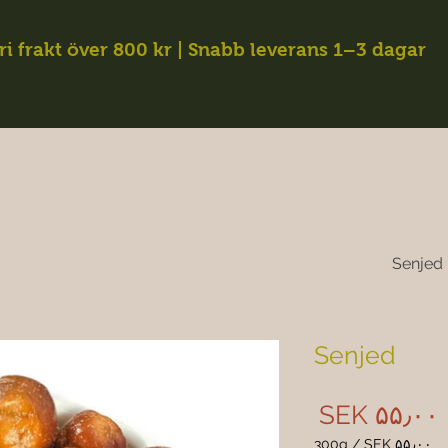
ri frakt över 800 kr | Snabb leverans 1–3 dagar
Senjed
Senjed
Price
SEK ۵۵٫۰۰
300g
/
SEK ۵۵٫۰۰