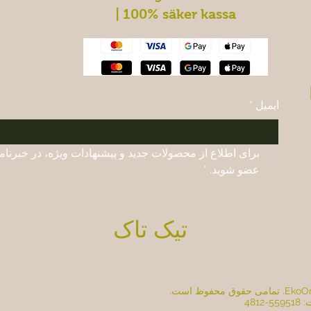
| 100% säker kassa
ایمیل
*
عضو شوید.
*
تیک تاک
481