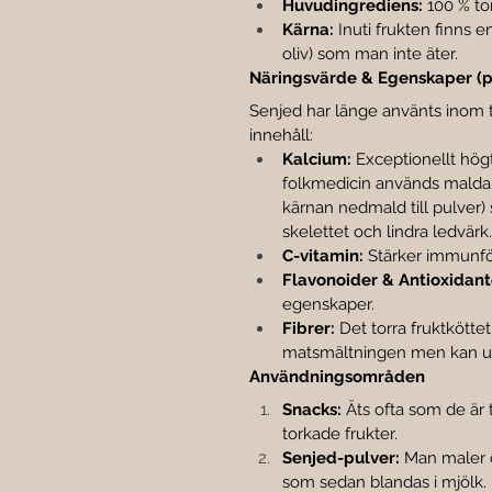
Huvudingrediens:
 100 % to
Kärna:
 Inuti frukten finns e
oliv) som man inte äter.
Näringsvärde & Egenskaper (pe
Senjed har länge använts inom tr
innehåll:
Kalcium:
 Exceptionellt högt
folkmedicin används malda s
kärnan nedmald till pulver) so
skelettet och lindra ledvärk.
C-vitamin:
 Stärker immunfö
Flavonoider & Antioxidant
egenskaper.
Fibrer:
 Det torra fruktköttet 
matsmältningen men kan upp
Användningsområden
Snacks:
 Äts ofta som de är
torkade frukter.
Senjed-pulver:
 Man maler of
som sedan blandas i mjölk. 