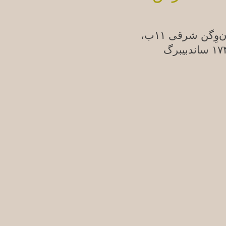
ن‌وِگن شرقی ۱۱ب،
ندبیبرگ