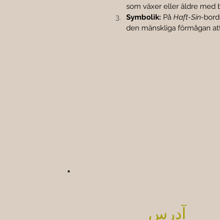
som växer eller äldre med 
Symbolik:
 På 
Haft-Sin
-bord
den mänskliga förmågan att
آدرس