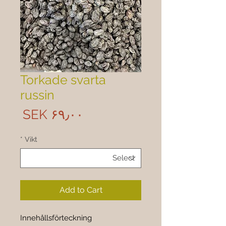
Torkade svarta
russin
rice
SEK ۶۹٫۰۰
*
Vikt
Add to Cart
Innehållsförteckning 