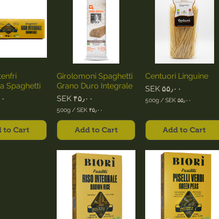
۰
۰
p
۰
e
p
r
e
2
r
5
2
0
5
G
0
r
G
a
r
m
tenfri
Girolomoni Spaghetti
Centuori Linguine
a
s
m
ta Spaghetti
Grano Duro Integrale
Price
SEK ۵۵٫۰۰
s
ce
Price
۰۰
SEK ۴۵٫۰۰
500g
/
SEK ۵۵٫۰۰
S
500g
/
SEK ۴۵٫۰۰
E
S
K
E
 to Cart
Add to Cart
Add to Cart
K
۵
۵
۴
٫
۵
۰
٫
۰
۰
p
۰
e
p
r
e
5
r
0
5
0
0
G