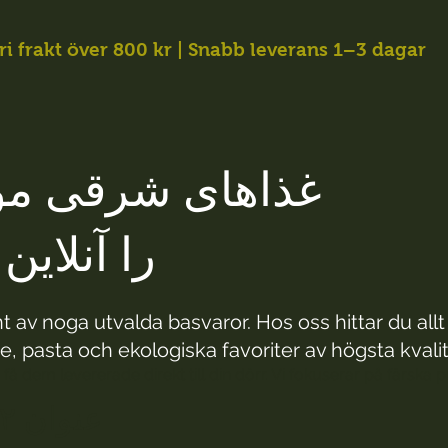
ri frakt över 800 kr | Snabb leverans 1–3 dagar
غذاهای شرقی مور
را آنلای
 av noga utvalda basvaror. Hos oss hittar du all
e, pasta och ekologiska favoriter av högsta kvalitet 
 få dem levererade direkt till din dörr. Vi fokuserar på färska 
عنوان ۲