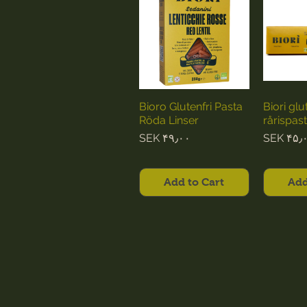
۰
۰
p
p
e
e
r
r
2
5
5
0
0
0
G
G
r
r
a
a
m
m
Bioro Glutenfri Pasta
Biori glu
s
s
Röda Linser
rårispas
Price
Pri
SEK ۴۹٫۰۰
SEK ۴۵٫
Add to Cart
Add