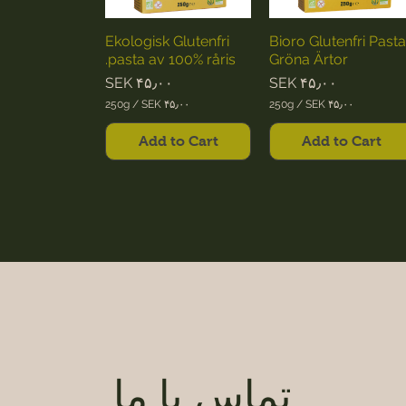

0
r
G
a
r
m
Ekologisk Glutenfri
Bioro Glutenfri Past
a
s
m
pasta av 100% råris.
Gröna Ärtor
s
Price
Price
SEK ۴۵٫۰۰
SEK ۴۵٫۰۰
250g
/
SEK ۴۵٫۰۰
250g
/
SEK ۴۵٫۰۰
S
S
E
E
Add to Cart
Add to Cart
K
K
۴
۴
۵
۵
٫
٫
۰
۰
۰
۰
p
p
e
e
r
r
2
2
5
5
0
0
G
G
r
r
a
a
m
m
s
s
تماس با ما