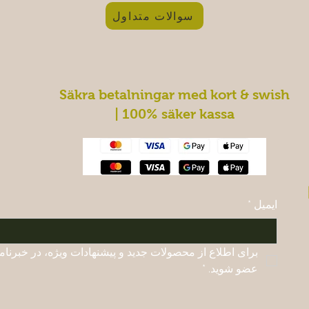
سوالات متداول
Säkra betalningar med kort & swish
| 100% säker kassa
ایمیل
*
عضو شوید.
*