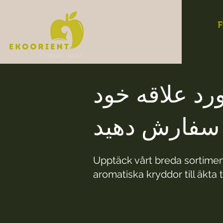
F
د علاقه خود
ن سفارش دهید
Upptäck vårt breda sortiment
aromatiska kryddor till äkta t
Beställ dina nötter enkelt online och
smaker som passar alla.