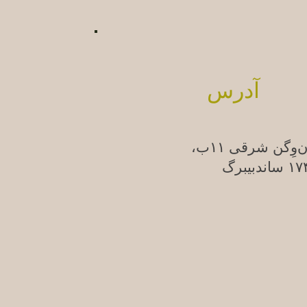
آدرس
ن‌وِگن شرقی ۱۱ب،
ندبیبرگ