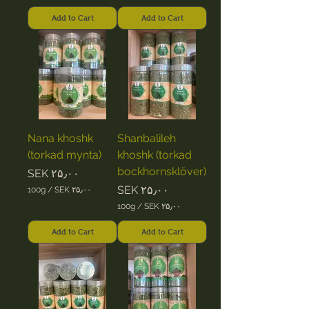
S
۳
E
Add to Cart
Add to Cart
۵
K
٫
۰
۴
۰
۹
p
٫
e
۰
r
۰
1
p
0
e
0
r
G
3
r
Nana khoshk
Shanbalileh
0
a
0
(torkad mynta)
khoshk (torkad
m
G
s
r
bockhornsklöver)
Price
SEK ۲۵٫۰۰
a
Price
SEK ۲۵٫۰۰
m
100g
/
SEK ۲۵٫۰۰
s
S
100g
/
SEK ۲۵٫۰۰
E
S
K
E
Add to Cart
Add to Cart
K
۲
۵
۲
٫
۵
۰
٫
۰
۰
p
۰
e