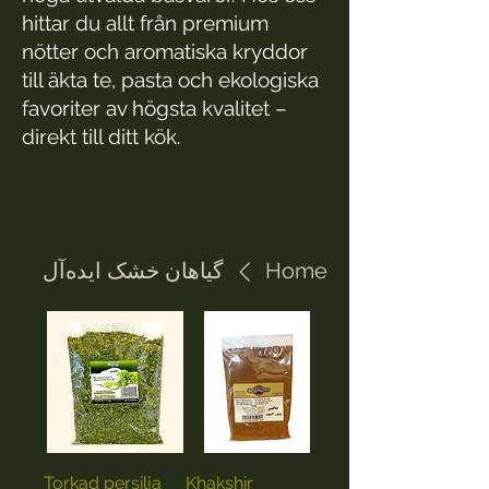
hittar du allt från premium
nötter och aromatiska kryddor
till äkta te, pasta och ekologiska
favoriter av högsta kvalitet –
direkt till ditt kök.
Beställ dina nötter enkelt online och få
dem levererade direkt till din dörr. Vi
fokuserar på färska produkter, bra priser
och unika smaker som passar alla.
Home
گیاهان خشک ایده‌آل
Torkad persilja
Khakshir