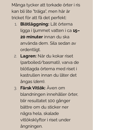
Många tycker att torkade örter i ris 
kan bli lite "träiga", men här är 
tricket för att få det perfekt:
Blötläggning:
 Låt örterna 
ligga i ljummet vatten i ca 
15–
20 minuter
 innan du ska 
använda dem. Sila sedan av 
ordentligt.
Lagren:
 När du kokar riset 
(parboiled/basmati), varva de 
blötlagda örterna med riset i 
kastrullen innan du låter det 
ångas (
dem
).
Färsk Vitlök:
 Även om 
blandningen innehåller örter, 
blir resultatet 100 gånger 
bättre om du sticker ner 
några hela, skalade 
vitlöksklyftor i riset under 
ångningen.