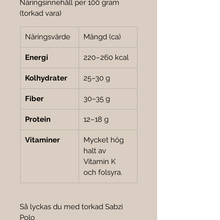
Näringsinnehåll per 100 gram 
(torkad vara)
Näringsvärde
Mängd (ca)
Energi
220–260 kcal
Kolhydrater
25–30 g
Fiber
30–35 g
Protein
12–18 g
Vitaminer
Mycket hög 
halt av 
Vitamin K 
och folsyra.
Så lyckas du med torkad Sabzi 
Polo