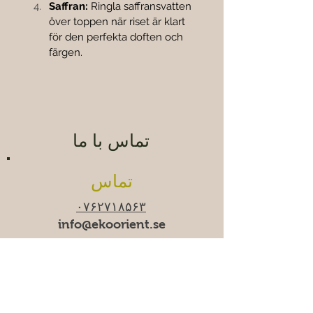
Saffran:
 Ringla saffransvatten 
över toppen när riset är klart 
för den perfekta doften och 
färgen.
تماس با ما
تماس
۰۷۶۲۷۱۸۵۶۳
info@ekoorient.se
ساعات کاری
زمان-جمعه ۱۰:۰۰-۲۰:۰۰
شنبه ۱۱:۰۰-۱۹:۰۰