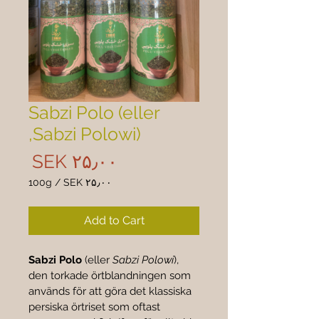
Sabzi Polo (eller
Sabzi Polowi),
rice
SEK ۲۵٫۰۰
100g
/
SEK ۲۵٫۰۰
 ۲۵٫۰۰
per
Add to Cart
100
Grams
Sabzi Polo
 (eller 
Sabzi Polowi
), 
den torkade örtblandningen som 
används för att göra det klassiska 
persiska örtriset som oftast 