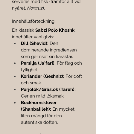

serveras med fisk (framför allt vid 
nyåret, 
Nowruz
).
Innehållsförteckning
En klassisk 
Sabzi Polo Khoshk
innehåller vanligtvis:
Dill (Shevid):
 Den 
dominerande ingrediensen 
som ger riset sin karaktär.
Persilja (Ja'fari):
 För färg och 
fyllighet.
Koriander (Geshniz):
 För doft 
och smak.
Purjolök/Gräslök (Tareh):
Ger en mild löksmak.
Bockhornsklöver 
(Shanbalileh):
 En mycket 
liten mängd för den 
autentiska doften.