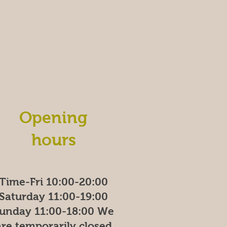
G
r
a
m
s
Opening
hours
Time-Fri 10:00-20:00
Saturday 11:00-19:00
unday
11:00-18:00
We
are temporarily closed