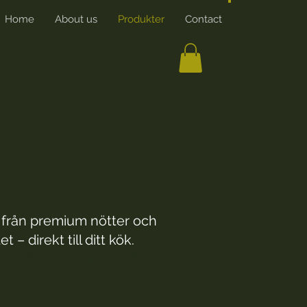
Home
About us
Produkter
Contact
More
CREATE ACCOUNT
t från premium nötter och
– direkt till ditt kök.
produkter, bra priser och unika