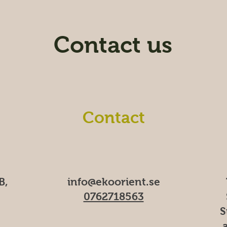
s
Contact us
Contact
B,
info@ekoorient.se
0762718563
S