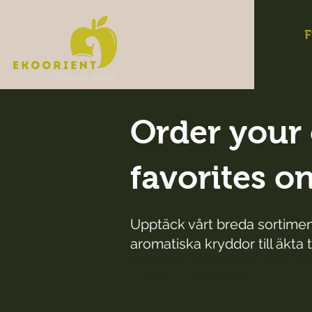
F
Order your 
favorites o
Upptäck vårt breda sortiment
aromatiska kryddor till äkta t
Beställ dina nötter enkelt online och
smaker som passar alla.