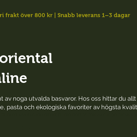
ri frakt över 800 kr | Snabb leverans 1–3 dagar
oriental
nline
 av noga utvalda basvaror. Hos oss hittar du all
e, pasta och ekologiska favoriter av högsta kvalitet 
 få dem levererade direkt till din dörr. Vi fokuserar på färska 
Heading 2