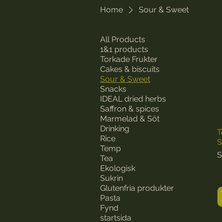
Home
Sour & Sweet
All Products
1&1 products
Torkade Frukter
Cakes & biscuits
Sour & Sweet
Snacks
IDEAL dried herbs
Saffron & spices
Marmelad & Söt
Drinking
T
Rice
S
Temp
P
S
Tea
Ekologisk
Sukrin
Glutenfria produkter
Pasta
Fynd
startsida