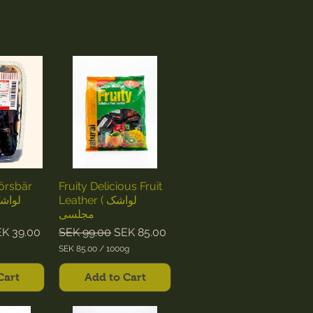
Körsbär
Fruity Delicious Fruit
Leather ( لواشک
مجلسی
e
le Price
Regular Price
Sale Price
K 39.00
SEK 99.00
SEK 85.00
SEK 85.00
/
1000g
S
E
Cart
Add to Cart
K
8
5