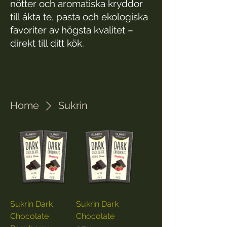
nötter och aromatiska kryddor
till äkta te, pasta och ekologiska
favoriter av högsta kvalitet –
direkt till ditt kök.
Beställ dina nötter enkelt online och få
dem levererade direkt till din dörr. Vi
fokuserar på färska produkter, bra priser
och unika smaker som passar alla.
Home
Sukrin
Sukrin Dark
Sukrin Dark
Chocolate
Chocolate