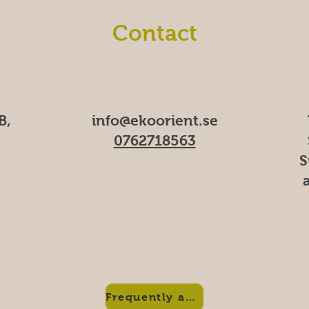
Contact
B,
info@ekoorient.se
0762718563
S
Frequently asked questions