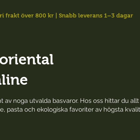
ri frakt över 800 kr | Snabb leverans 1–3 dagar
oriental
nline
 av noga utvalda basvaror. Hos oss hittar du all
e, pasta och ekologiska favoriter av högsta kvalitet 
 få dem levererade direkt till din dörr. Vi fokuserar på färska 
Heading 2