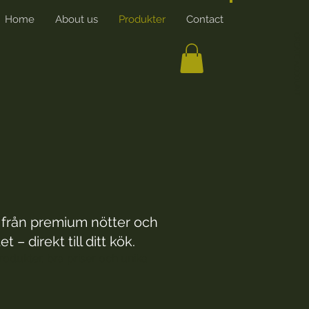
Home
About us
Produkter
Contact
More
CREATE ACCOUNT
t från premium nötter och
– direkt till ditt kök.
produkter, bra priser och unika