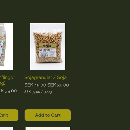
flingor
Sojagranulat / Soja
/ جو پرک (500g)
Regular Price
Sale Price
SEK 45.00
SEK 39.00
e
le Price
K 39.00
SEK 39.00
/
300g
S
E
K
3
Cart
Add to Cart
9
.
0