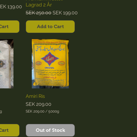
Lagrad 2 År
e
ale Price
EK 139.00
Regular Price
Sale Price
SEK 250.00
SEK 199.00
Cart
Add to Cart
Amiri Ris
Price
SEK 209.00
g
SEK 209.00
/
5000g
S
E
K
Cart
Out of Stock
2