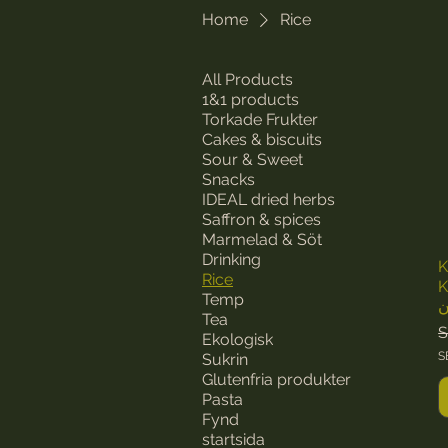
Home
Rice
All Products
1&1 products
Torkade Frukter
Cakes & biscuits
Sour & Sweet
Snacks
IDEAL dried herbs
Saffron & spices
Marmelad & Söt
Drinking
K
Rice
K
Temp
Tea
R
S
Ekologisk
S
Sukrin
S
Glutenfria produkter
E
Pasta
K
Fynd
3
startsida
9