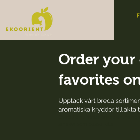
F
Order your 
favorites o
Upptäck vårt breda sortiment
aromatiska kryddor till äkta t
Beställ dina nötter enkelt online och
smaker som passar alla.