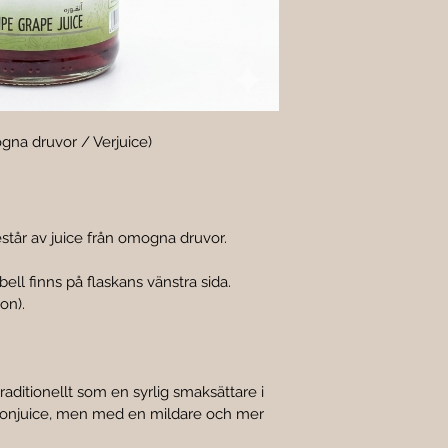

gna druvor / Verjuice)
står av juice från omogna druvor.
bell finns på flaskans vänstra sida.
ion).
ditionellt som en syrlig smaksättare i 
itronjuice, men med en mildare och mer 