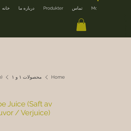
More
تماس
Produkter
درباره ما
خانه
ایجاد حساب کاربری
Home
محصولات ۱ و ۱
e)
e Juice (Saft av
vor / Verjuice)