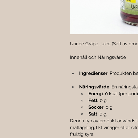
Unripe Grape Juice (Saft av omo
Innehåll och Näringsvärde
Ingredienser
: Produkten be
Näringsvärde
: En näringsta
Energi
: 0 kcal (per port
Fett
: 0 g.
Socker
: 0 g.
Salt
: 0 g.
Denna typ av produkt används tra
matlagning, likt vinäger eller c
fruktig syra.