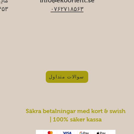
info@ekoorient.se
مادِ
۰۷۶۲۷۱۸۵۶۳
۱۷۴۵۳ سا
سوالات متداول
Säkra betalningar med kort & swish
| 100% säker kassa