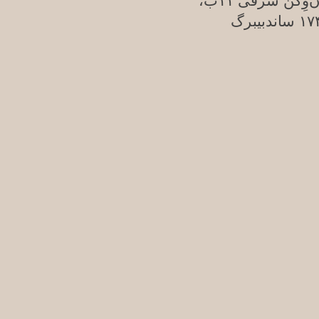
ن‌وِگن شرقی ۱۱ب،
ندبیبرگ