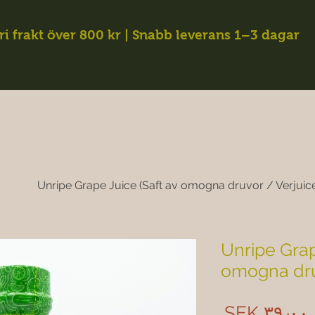
ri frakt över 800 kr | Snabb leverans 1–3 dagar
Unripe Grape Juice (Saft av omogna druvor / Verjuic
Unripe Grap
omogna dru
Price
SEK ۳۹٫۰۰