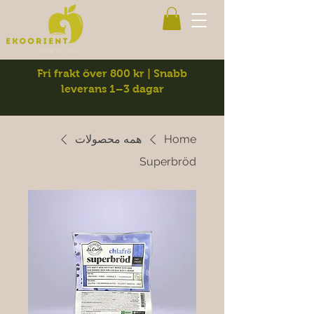
Fri frakt över 800 kr | Snabb
leverans 1–3 dagar
Home
همه محصولات
Superbröd