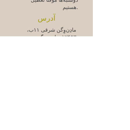
دوشنبه‌ها موقتاً تعطیل
هستیم.
آدرس
مادِن‌وِگن شرقی ۱۱ب،
۱۷۴۵۳ ساندبیبرگ
سوالات متداول
Säkra betalningar med kort &
swish | 100% säker kassa