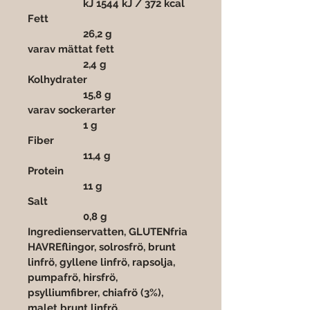

		kJ 1544 kJ / 372 kcal
Fett 						
		26,2 g   
varav mättat fett 			
		2,4 g
Kolhydrater 				
		15,8 g  
varav sockerarter 			
		1 g
Fiber 					
		11,4 g
Protein 					
		11 g
Salt 						
		0,8 g
Ingredienservatten, GLUTENfria 
HAVREflingor, solrosfrö, brunt 
linfrö, gyllene linfrö, rapsolja, 
pumpafrö, hirsfrö, 
psylliumfibrer, chiafrö (3%), 
malet brunt linfrö, 