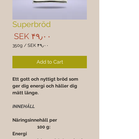
Superbröd
rice
SEK ۴۹٫۰۰
350g
/
SEK ۴۹٫۰۰
 ۴۹٫۰۰
per
Add to Cart
350
Grams
Ett gott och nyttigt bröd som 
ger dig energi och håller dig 
mätt länge.
INNEHÅLL
Näringsinnehåll per 			
		100 g:
Energi 					