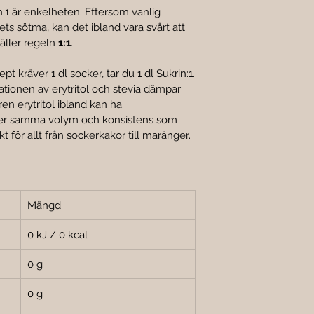

:1 är enkelheten. Eftersom vanlig 
ets sötma, kan det ibland vara svårt att 
äller regeln 
1:1
.
pt kräver 1 dl socker, tar du 1 dl Sukrin:1.
tionen av erytritol och stevia dämpar 
n erytritol ibland kan ha.
er samma volym och konsistens som 
kt för allt från sockerkakor till maränger.
Mängd
0 kJ / 0 kcal
0 g
0 g