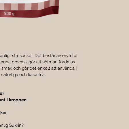
vanligt strösocker. Det består av erytritol 
Denna process gör att sötman fördelas 
re smak och gör det enkelt att använda i 
naturliga och kalorifria.
0)
ant i kroppen
cker
vanlig Sukrin?