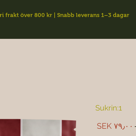
ri frakt över 800 kr | Snabb leverans 1–3 dagar
Sukrin:1
Sale
Regular
SEK ۷۹٫۰۰
Price
Price