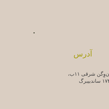
آدرس
ن‌وِگن شرقی ۱۱ب،
ندبیبرگ