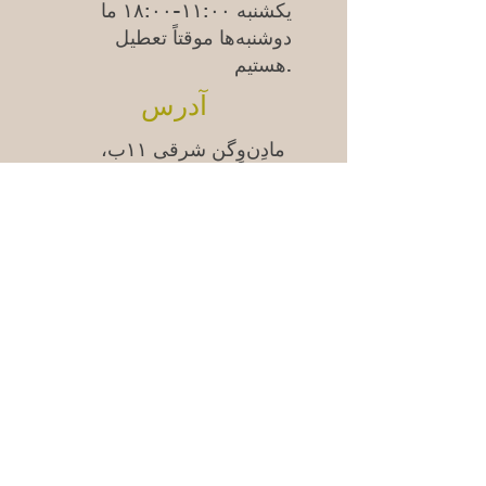
یکشنبه
۱۱:۰۰-۱۸:۰۰
ما
دوشنبه‌ها موقتاً تعطیل
هستیم.
آدرس
مادِن‌وِگن شرقی ۱۱ب،
۱۷۴۵۳ ساندبیبرگ
سوالات متداول
Säkra betalningar med kort &
swish | 100% säker kassa