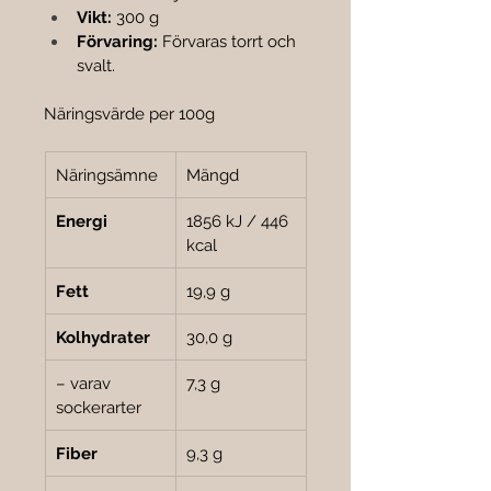

Vikt:
 300 g
Förvaring:
 Förvaras torrt och 
svalt.
Näringsvärde per 100g
Näringsämne
Mängd
Energi
1856 kJ / 446 
kcal
Fett
19,9 g
Kolhydrater
30,0 g
– varav 
7,3 g
sockerarter
Fiber
9,3 g