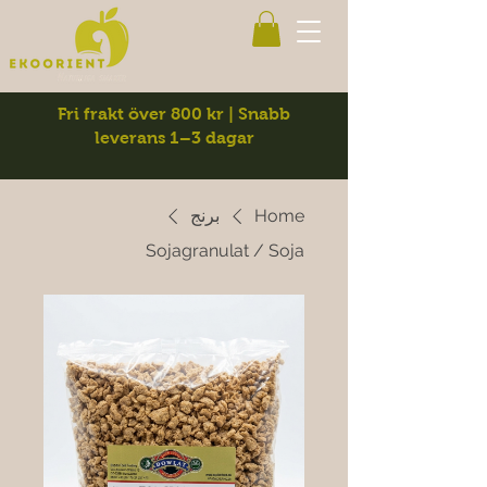
Fri frakt över 800 kr | Snabb
leverans 1–3 dagar
Home
برنج
Sojagranulat / Soja