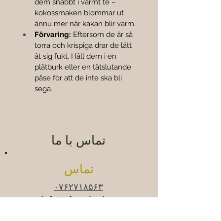
dem snabbt i varmt te – 
kokossmaken blommar ut 
ännu mer när kakan blir varm.
Förvaring:
 Eftersom de är så 
torra och krispiga drar de lätt 
åt sig fukt. Håll dem i en 
plåtburk eller en tätslutande 
påse för att de inte ska bli 
sega.
تماس با ما
تماس
۰۷۶۲۷۱۸۵۶۳
info@ekoorient.se