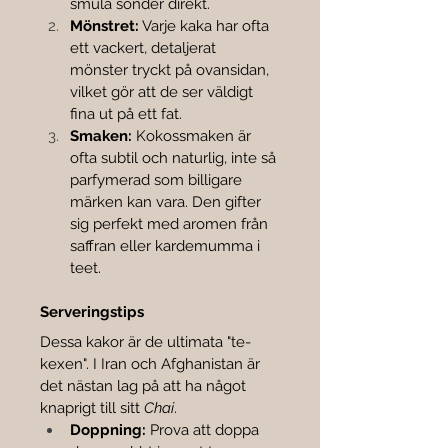
smula sönder direkt.
Mönstret:
 Varje kaka har ofta 
ett vackert, detaljerat 
mönster tryckt på ovansidan, 
vilket gör att de ser väldigt 
fina ut på ett fat.
Smaken:
 Kokossmaken är 
ofta subtil och naturlig, inte så 
parfymerad som billigare 
märken kan vara. Den gifter 
sig perfekt med aromen från 
saffran eller kardemumma i 
teet.
Serveringstips
Dessa kakor är de ultimata "te-
kexen". I Iran och Afghanistan är 
det nästan lag på att ha något 
knaprigt till sitt 
Chai
.
Doppning:
 Prova att doppa 