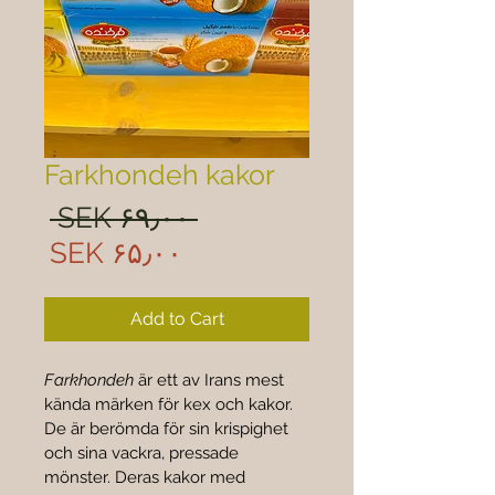
Farkhondeh kakor
ular
 SEK ۶۹٫۰۰ 
rice
Sale
SEK ۶۵٫۰۰
rice
Add to Cart
Farkhondeh
 är ett av Irans mest 
kända märken för kex och kakor. 
De är berömda för sin krispighet 
och sina vackra, pressade 
mönster. Deras kakor med 