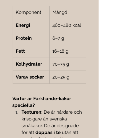
Komponent
Mängd
Energi
460–480 kcal
Protein
6–7 g
Fett
16–18 g
Kolhydrater
70–75 g
Varav socker
20–25 g
Varför är Farkhande-kakor 
speciella?
Texturen:
 De är hårdare och 
krispigare än svenska 
småkakor. De är designade 
för att 
doppas i te
 utan att 