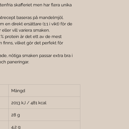

enfria skafferiet men har flera unika 
trecept baseras på mandelmjöl. 
n direkt ersättare (1:1 i vikt) för de 
 eller vill variera smaken.
% protein är det ett av de mest 
finns, vilket gör det perfekt för 
ade, nötiga smaken passar extra bra i 
och paneringar.
Mängd
2013 kJ / 481 kcal
28 g
4,2 g