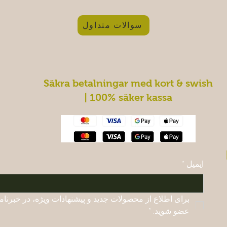
سوالات متداول
Säkra betalningar med kort & swish
| 100% säker kassa
ایمیل
*
عضو شوید.
*