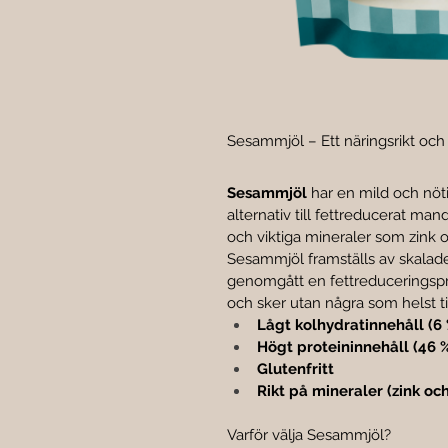
Sesammjöl – Ett näringsrikt och n
Sesammjöl
 har en mild och nöti
alternativ till fettreducerat mande
och viktiga mineraler som zink
Sesammjöl framställs av skalad
genomgått en fettreduceringspr
och sker utan några som helst til
Lågt kolhydratinnehåll (6
Högt proteininnehåll (46 
Glutenfritt
Rikt på mineraler (zink o
Varför välja Sesammjöl?