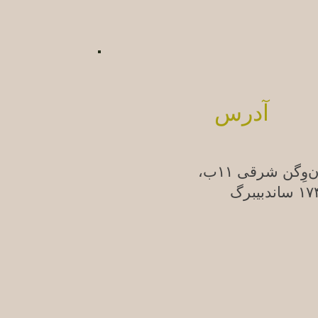
آدرس
ن‌وِگن شرقی ۱۱ب،
ندبیبرگ