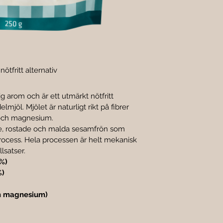
ötfritt alternativ
g arom och är ett utmärkt nötfritt 
lmjöl. Mjölet är naturligt rikt på fibrer 
 och magnesium.
e, rostade och malda sesamfrön som 
ocess. Hela processen är helt mekanisk 
lsatser.
 %)
%)
ch magnesium)