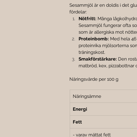
Sesammjöl är en doldis i det glut
fördelar:
Nötfritt:
 Många lågkolhydra
Sesammjöl fungerar ofta som e
som är allergiska mot nötter
Proteinbomb:
 Med hela 46 
proteinrika mjölsorterna som 
träningskost.
Smakförstärkare:
 Den rost
matbröd, kex, pizzabottnar 
Näringsvärde per 100 g
Näringsämne
Energi
Fett
- varav mättat fett