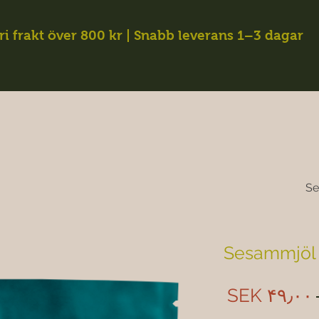
ri frakt över 800 kr | Snabb leverans 1–3 dagar
Se
Sesammjöl
Sale
Regular
SEK ۴۹٫۰۰
Price
Price