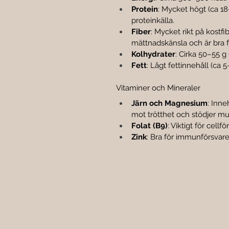
Protein
: Mycket högt (ca 18
proteinkälla.
Fiber
: Mycket rikt på kostfi
mättnadskänsla och är bra 
Kolhydrater
: Cirka 50–55 
Fett
: Lågt fettinnehåll (ca 
Vitaminer och Mineraler
Järn och Magnesium
: Inn
mot trötthet och stödjer m
Folat (B9)
: Viktigt för cell
Zink
: Bra för immunförsvar