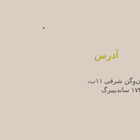
آدرس
ن‌وِگن شرقی ۱۱ب،
ندبیبرگ