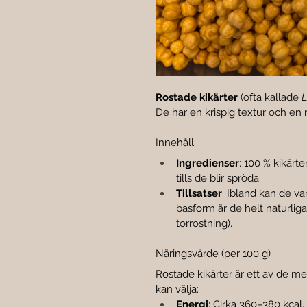
Rostade kikärter
 (ofta kallade 
L
De har en krispig textur och en 
Innehåll
Ingredienser
: 100 % kikärt
tills de blir spröda.
Tillsatser
: Ibland kan de var
basform är de helt naturliga u
torrostning).
Näringsvärde (per 100 g)
Rostade kikärter är ett av de 
kan välja:
Energi
: Cirka 360–380 kcal.