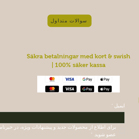
سوالات متداول
Säkra betalningar med kort & swish
| 100% säker kassa
ایمیل
*
عضو شوید.
*