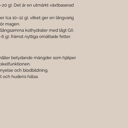

–20 g). Det är en utmärkt växtbaserad 
ber (ca 10–12 g), vilket ger en långvarig 
för magen.
g (långsamma kolhydrater med lågt GI).
5–6 g), främst nyttiga omättade fetter.
ehåller betydande mängder som hjälper 
uskelfunktionen.
förnyelse och blodbildning.
et och hudens hälsa.