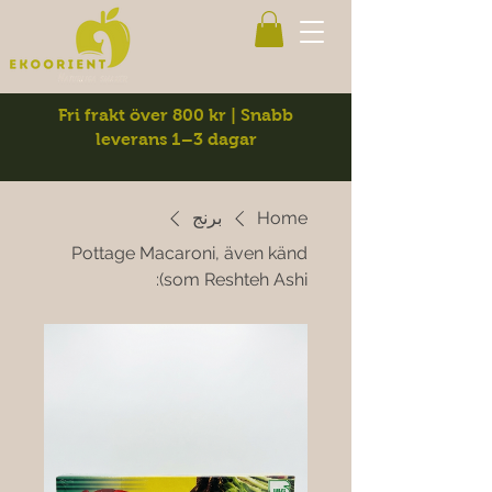
Fri frakt över 800 kr | Snabb
leverans 1–3 dagar
Home
برنج
Pottage Macaroni, även känd
som Reshteh Ashi):