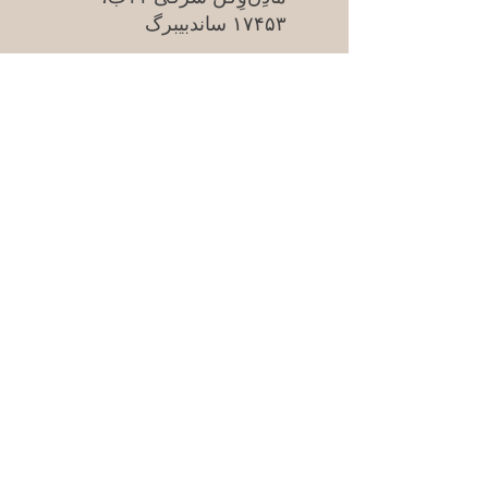
۱۷۴۵۳ ساندبیبرگ
سوالات متداول
Säkra betalningar med kort &
swish | 100% säker kassa
ایمیل
*