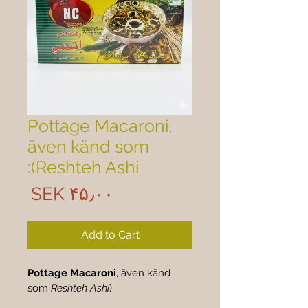
Pottage Macaroni,
även känd som
Reshteh Ashi):
rice
SEK ۴۵٫۰۰
Add to Cart
Pottage Macaroni
, även känd 
som 
Reshteh Ashi
):