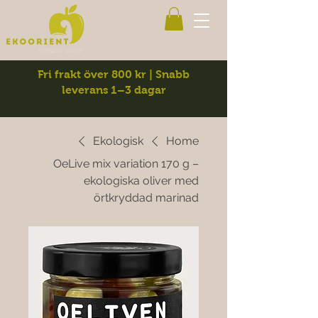
Fri frakt över 800 kr | Snabb
leverans 1–3 dagar
Ekologisk
Home
OeLive mix variation 170 g –
ekologiska oliver med
örtkryddad marinad