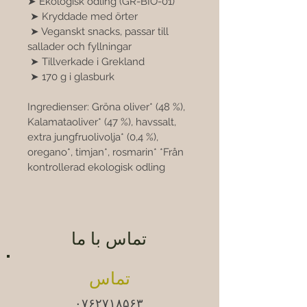
➤ Ekologisk odling (GR-BIO-01)
 ➤ Kryddade med örter
 ➤ Veganskt snacks, passar till 
sallader och fyllningar
 ➤ Tillverkade i Grekland
 ➤ 170 g i glasburk 
Ingredienser: Gröna oliver* (48 %), 
Kalamataoliver* (47 %), havssalt, 
extra jungfruolivolja* (0,4 %), 
oregano*, timjan*, rosmarin* *Från 
kontrollerad ekologisk odling
تماس با ما
تماس
۰۷۶۲۷۱۸۵۶۳