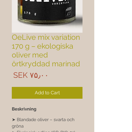

OeLive mix variation
170 g – ekologiska
oliver med
örtkryddad marinad
rice
SEK ۷۵٫۰۰
Add to Cart
Beskrivning
➤ Blandade oliver – svarta och 
gröna 