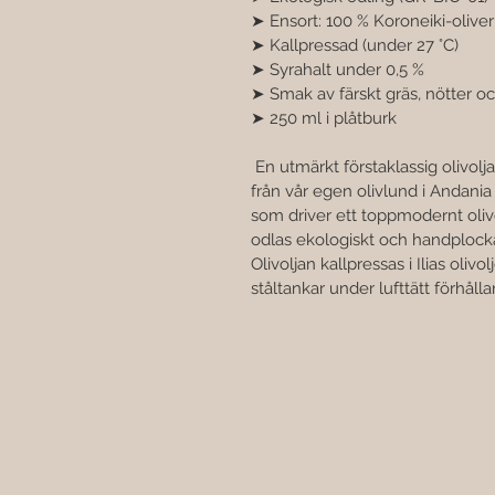
➤ Ensort: 100 % Koroneiki-oliver
➤ Kallpressad (under 27 °C) 
➤ Syrahalt under 0,5 % 
➤ Smak av färskt gräs, nötter och
➤ 250 ml i plåtburk
 En utmärkt förstaklassig olivolja. Koroneiki-oliverna för O.E.L. kommer 
från vår egen olivlund i Andania 
som driver ett toppmodernt olivolj
odlas ekologiskt och handplockas
Olivoljan kallpressas i Ilias olivo
ståltankar under lufttätt förhåll