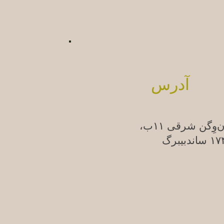
آدرس
ن‌وِگن شرقی ۱۱ب،
ندبیبرگ