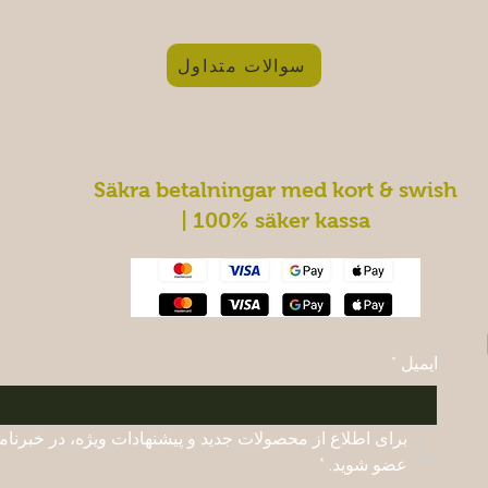
سوالات متداول
Säkra betalningar med kort & swish
| 100% säker kassa
ایمیل
*
عضو شوید.
*