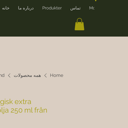
More
تماس
Produkter
درباره ما
خانه
ایجاد حساب کاربری
Home
همه محصولات
and
gisk extra
lja 250 ml från