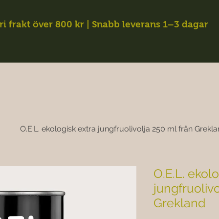
ri frakt över 800 kr | Snabb leverans 1–3 dagar
O.E.L. ekologisk extra jungfruolivolja 250 ml från Grekl
O.E.L. ekolo
jungfruolivo
Grekland