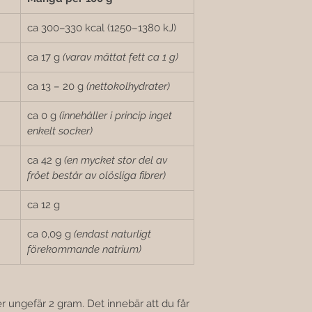

ca 300–330 kcal (1250–1380 kJ)
ca 17 g 
(varav mättat fett ca 1 g)
ca 13 – 20 g 
(nettokolhydrater)
ca 0 g 
(innehåller i princip inget 
enkelt socker)
ca 42 g 
(en mycket stor del av 
fröet består av olösliga fibrer)
ca 12 g
ca 0,09 g 
(endast naturligt 
förekommande natrium)
 ungefär 2 gram. Det innebär att du får 