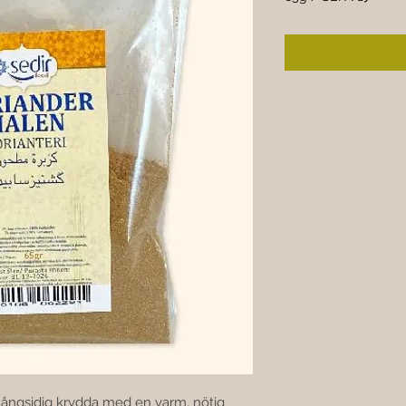
SEK ۲۵٫۰۰
per
65
Grams
mångsidig krydda med en varm, nötig 