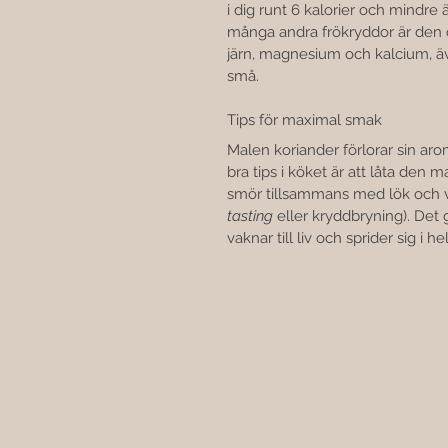
i dig runt 6 kalorier och mindre
många andra frökryddor är den o
järn, magnesium och kalcium, ä
små.
Tips för maximal smak
Malen koriander förlorar sin aro
bra tips i köket är att låta den m
smör tillsammans med lök och vi
tasting
 eller kryddbryning). Det 
vaknar till liv och sprider sig i he