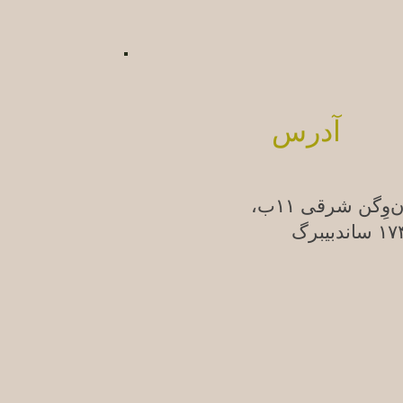
آدرس
ن‌وِگن شرقی ۱۱ب،
ندبیبرگ