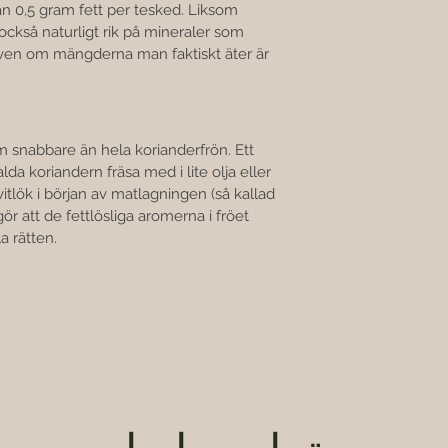
 än 0,5 gram fett per tesked. Liksom 
ckså naturligt rik på mineraler som 
ven om mängderna man faktiskt äter är 
m snabbare än hela korianderfrön. Ett 
alda koriandern fräsa med i lite olja eller 
tlök i början av matlagningen (så kallad 
gör att de fettlösliga aromerna i fröet 
la rätten.