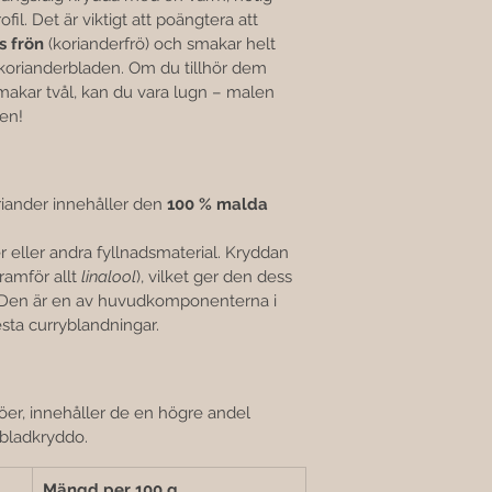
fil. Det är viktigt att poängtera att 
s frön
 (korianderfrö) och smakar helt 
korianderbladen. Om du tillhör dem 
makar tvål, kan du vara lugn – malen 
ken!
iander innehåller den 
100 % malda 
ker eller andra fyllnadsmaterial. Kryddan 
framför allt 
linalool
), vilket ger den dess 
t. Den är en av huvudkomponenterna i 
sta curryblandningar.
röer, innehåller de en högre andel 
 bladkryddo.
Mängd per 100 g