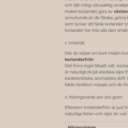
och lätt nötig-citrusaktig smakpro
malen koriander görs av 
växten
annorlunda än de färska, gröna 
som tycker att färsk koriander s
koriander har inte alls den sma
1. Innehåll
När du köper en burk malen kor
korianderfrön
.
Det finns inget tillsatt salt, soc
är naturligt rik på eteriska oljor (
karakteristiska, aromatiska dof
både tandoori masala och de fle
2. Näringsvärde per 100 gram
Eftersom korianderfrön är just f
naturliga fetter och oljor än vad
Näringsämne