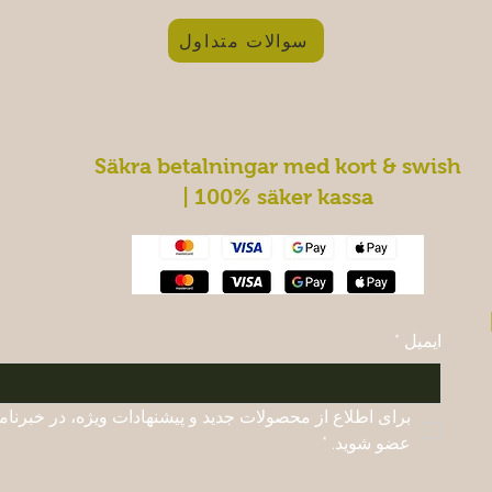
سوالات متداول
Säkra betalningar med kort & swish
| 100% säker kassa
ایمیل
*
عضو شوید.
*