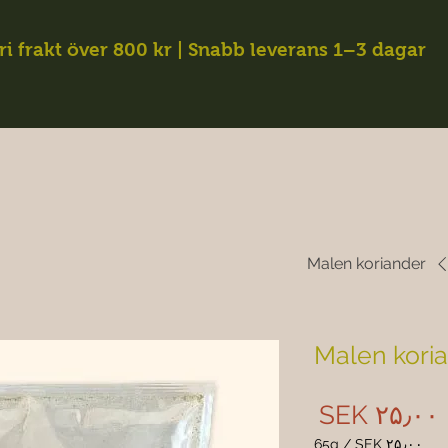
ri frakt över 800 kr | Snabb leverans 1–3 dagar
Malen koriander
Malen kori
Price
SEK ۲۵٫۰۰
65g
/
SEK ۲۵٫۰۰