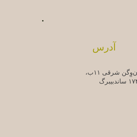
آدرس
ن‌وِگن شرقی ۱۱ب،
ندبیبرگ