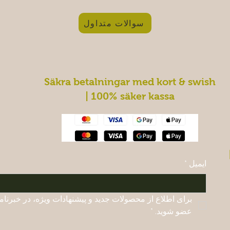
سوالات متداول
Säkra betalningar med kort & swish
| 100% säker kassa
ایمیل
*
عضو شوید.
*