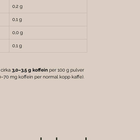

0,2 g
0,1 g
0,0 g
0,1 g
 cirka 
3,0–3,5 g koffein
 per 100 g pulver 
0–70 mg koffein per normal kopp kaffe).