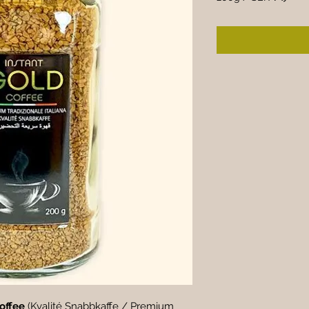
SEK ۷۹٫۰۰
per
200
Grams
offee
 (Kvalité Snabbkaffe / Premium 