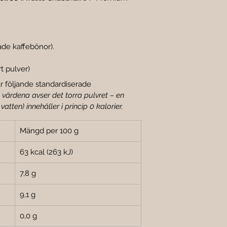
kade kaffebönor).
t pulver)
r följande standardiserade 
 värdena avser det torra pulvret – en 
vatten) innehåller i princip 0 kalorier.
Mängd per 100 g
63 kcal (263 kJ)
7,8 g
9,1 g
0,0 g