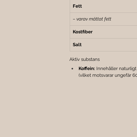
Fett
– varav mättat fett
Kostfiber
Salt
Aktiv substans
Koffein:
 Innehåller naturligt
(vilket motsvarar ungefär 6