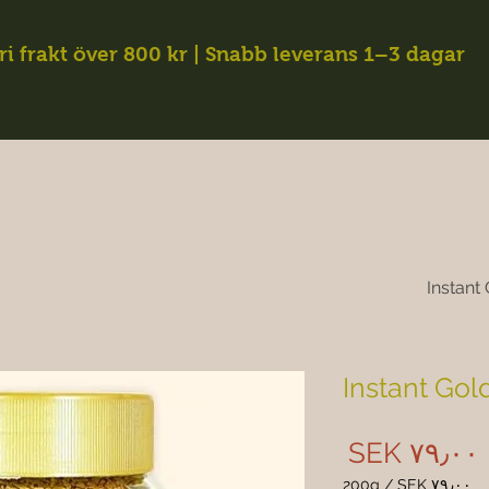
ri frakt över 800 kr | Snabb leverans 1–3 dagar
Instant
Instant Gol
Price
SEK ۷۹٫۰۰
200g
/
SEK ۷۹٫۰۰