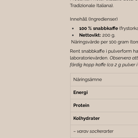
Tradizionale Italiana).
Innehåll (Ingredienser)
100 % snabbkaffe
 (frystor
Nettovikt:
 200 g.
 Näringsvärde per 100 gram (torr
Rent snabbkaffe i pulverform ha
laboratorievärden. 
Observera att
färdig kopp kaffe (ca 2 g pulver i 
Näringsämne
Energi
Protein
Kolhydrater
– varav sockerarter