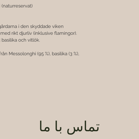

(naturreservat) 
gårdarna i den skyddade viken 
d rikt djurliv (inklusive flamingor). 
basilika och vitlök.
rån Messolonghi (95 %), basilika (3 %), 
تماس با ما