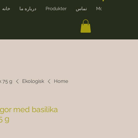
More
تماس
Produkter
درباره ما
خانه
ایجاد حساب کاربری
k 75 g
Ekologisk
Home
ngor med basilika
5 g