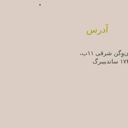
آدرس
ن‌وِگن شرقی ۱۱ب،
ندبیبرگ