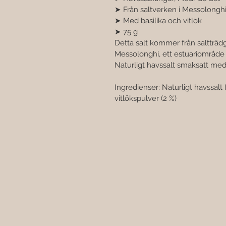
➤ Från saltverken i Messolonghi 
➤ Med basilika och vitlök 
➤ 75 g 
Detta salt kommer från saltträd
Messolonghi, ett estuariområde me
Naturligt havssalt smaksatt med 
Ingredienser: Naturligt havssalt f
vitlökspulver (2 %)