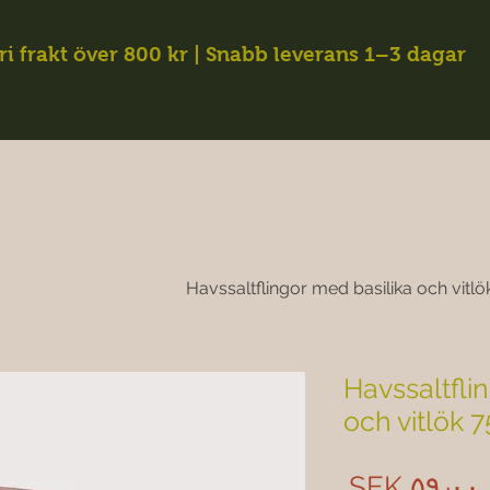
ri frakt över 800 kr | Snabb leverans 1–3 dagar
Havssaltflingor med basilika och vitlö
Havssaltfli
och vitlök 7
Price
SEK ۵۹٫۰۰