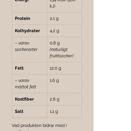
kJ)
Protein
2,1 g
Kolhydrater
4,2 g
– varav 
0,8 g 
sockerarter
(naturligt 
fruktsocker)
Fett
12,0 g
– varav 
1,6 g
mättat fett
Kostfiber
2,6 g
Salt
1,1 g
Vad produkten bidrar med i 