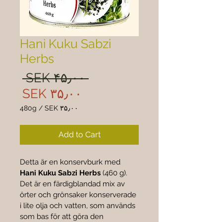
Hani Kuku Sabzi
Herbs
ular
 SEK ۴۵٫۰۰ 
rice
Sale
SEK ۳۵٫۰۰
rice
480g
/
SEK ۳۵٫۰۰
 ۳۵٫۰۰
per
Add to Cart
480
Grams
Detta är en konservburk med 
Hani Kuku Sabzi Herbs
 (460 g). 
Det är en färdigblandad mix av 
örter och grönsaker konserverade 
i lite olja och vatten, som används 
som bas för att göra den 