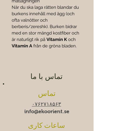
matlagningen
När du ska laga rätten blandar du 
burkens innehåll med ägg (och 
ofta valnötter och 
berberis/zereshk). Burken bidrar 
med en stor mängd kostfiber och 
är naturligt rik på 
Vitamin K
 och 
Vitamin A
 från de gröna bladen.
تماس با ما
تماس
۰۷۶۲۷۱۸۵۶۳
info@ekoorient.se
ساعات کاری