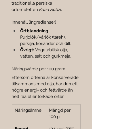

traditionella persiska 
örtomeletten 
Kuku Sabzi
.
Innehåll (Ingredienser)
Örtblandning:
Purjolök/vårlök (tareh), 
persilja, koriander och dill.
Övrigt:
 Vegetabilisk olja, 
vatten, salt och gurkmeja.
Näringsvärde per 100 gram
Eftersom örterna är konserverade 
tillsammans med olja, har den ett 
högre energi- och fettvärde än 
helt råa eller torkade örter:
Näringsämne
Mängd per 
100 g
Energi
134 kcal (560 