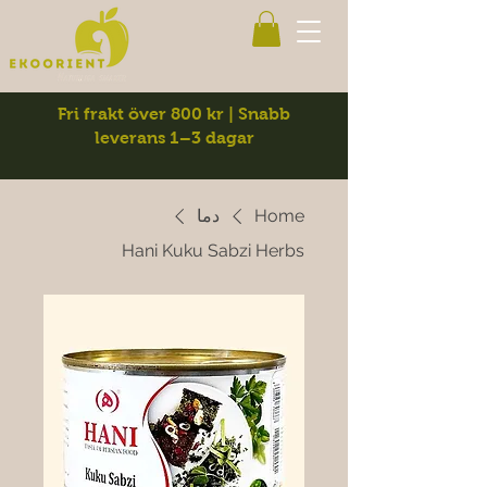
Fri frakt över 800 kr | Snabb
leverans 1–3 dagar
Home
دما
Hani Kuku Sabzi Herbs