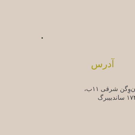
آدرس
ن‌وِگن شرقی ۱۱ب،
ندبیبرگ