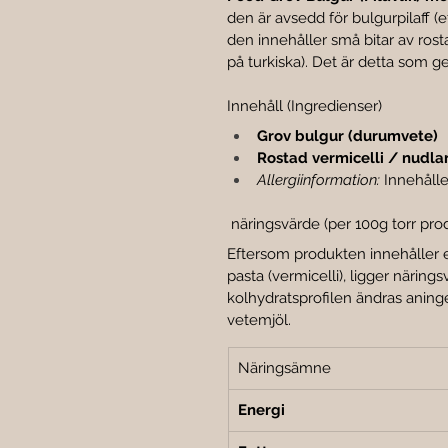
den är avsedd för bulgurpilaff (et
den innehåller små bitar av rost
på turkiska). Det är detta som g
Innehåll (Ingredienser)
Grov bulgur (durumvete)
Rostad vermicelli / nudlar
Allergiinformation:
 Innehålle
 näringsvärde (per 100g torr pro
Eftersom produkten innehåller e
pasta (vermicelli), ligger näring
kolhydratsprofilen ändras aning
vetemjöl.
Näringsämne
Energi