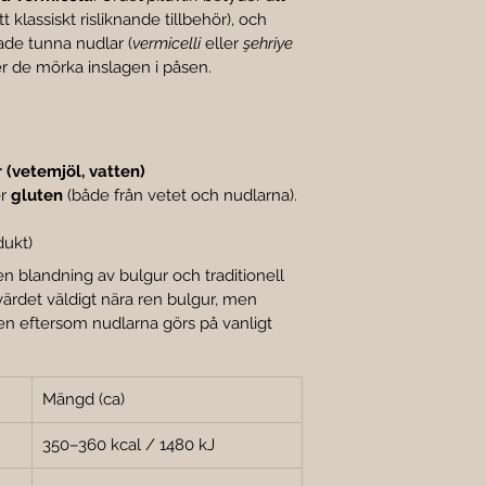
t klassiskt risliknande tillbehör), och 
ade tunna nudlar (
vermicelli
 eller 
şehriye
er de mörka inslagen i påsen.
 (vetemjöl, vatten)
r 
gluten
 (både från vetet och nudlarna).
dukt)
n blandning av bulgur och traditionell 
svärdet väldigt nära ren bulgur, men 
en eftersom nudlarna görs på vanligt 
Mängd (ca)
350–360 kcal / 1480 kJ