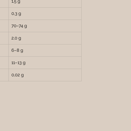

1,5 g
0,3 g
70–74 g
2,0 g
6–8 g
11–13 g
0,02 g