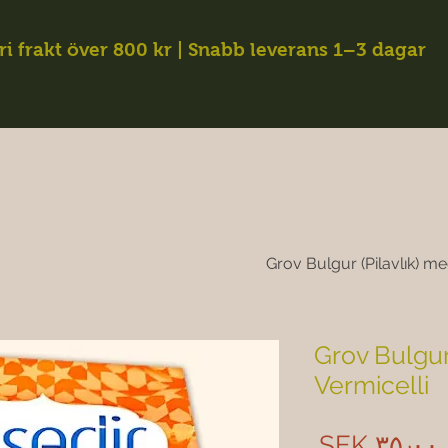
ri frakt över 800 kr | Snabb leverans 1–3 dagar
Grov Bulgur (Pilavlık) me
Grov Bulgur
Vermicelli
Price
SEK ۳۵٫۰۰