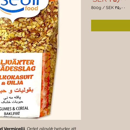
800g
/
SEK ۳۵٫۰۰
SEK ۳۵٫۰۰
per
800
Grams
d Vermicelli
. Ordet 
pilavlık
 betyder att 