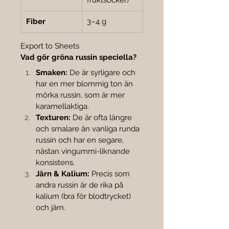
fruktsocker)
Fiber
3–4 g
Export to Sheets
Vad gör gröna russin speciella?
Smaken:
 De är syrligare och 
har en mer blommig ton än 
mörka russin, som är mer 
karamellaktiga.
Texturen:
 De är ofta längre 
och smalare än vanliga runda 
russin och har en segare, 
nästan vingummi-liknande 
konsistens.
Järn & Kalium:
 Precis som 
andra russin är de rika på 
kalium (bra för blodtrycket) 
och järn.