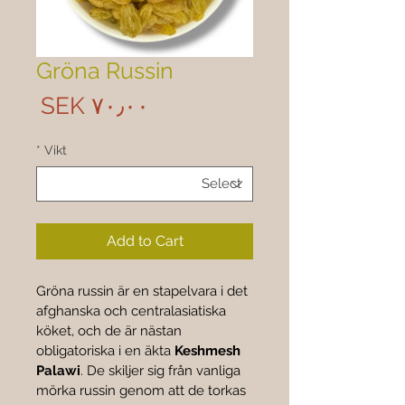
Gröna Russin
rice
SEK ۷۰٫۰۰
*
Vikt
Add to Cart
Gröna russin är en stapelvara i det 
afghanska och centralasiatiska 
köket, och de är nästan 
obligatoriska i en äkta 
Keshmesh 
Palawi
. De skiljer sig från vanliga 
mörka russin genom att de torkas 