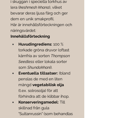

i skuggan i speciella torkhus av 
lera (
keshmesh khana
), vilket 
bevarar deras ljusa färg och ger 
dem en unik smakprofil.
Här är innehållsförteckningen och 
näringsvärdet:
Innehållsförteckning
Huvudingrediens:
 100 % 
torkade gröna druvor (oftast 
kärnfria av sorten 
Thompson 
Seedless
 eller lokala sorter 
som 
Shundokhani
).
Eventuella tillsatser:
 Ibland 
penslas de med en liten 
mängd 
vegetabilisk olja
(t.ex. solrosolja) för att 
förhindra att de klibbar ihop.
Konserveringsmedel:
 Till 
skillnad från gula 
"Sultanrussin" (som behandlas 