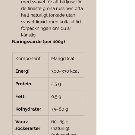
med svavel för att bli ljusa) är 
de finaste gröna russinen ofta 
helt naturligt torkade utan 
svaveldioxid, men kolla alltid 
förpackningen om du är 
känslig.
Näringsvärde (per 100g)
Komponent
Mängd (ca)
Energi
300–330 kcal
Protein
2,5 g
Fett
0,5 g
Kolhydrater
75–80 g
Varav 
60–65 g 
sockerarter
(naturligt 