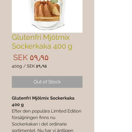
Glutenfri Mjölmix
Sockerkaka 400 g
rice
SEK ۵۹٫۹۵
400g
/
SEK ۵۹٫۹۵
 ۵۹٫۹۵
per
Out of Stock
400
Grams
Glutenfri Mjölmix Sockerkaka 
400 g
Efter den populära Limited Edition 
försäljningen finns nu 
Sockerkakan i det ordinarie 
sortimentet. Nu har vi äntligen 