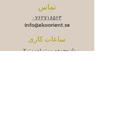
تماس
۰۷۶۲۷۱۸۵۶۳
info@ekoorient.se
ساعات کاری
زمان-جمعه ۱۰:۰۰-۲۰:۰۰
شنبه ۱۱:۰۰-۱۹:۰۰
یکشنبه
۱۱:۰۰-۱۸:۰۰
ما
دوشنبه‌ها موقتاً تعطیل
هستیم.
آدرس
مادِن‌وِگن شرقی ۱۱ب،
۱۷۴۵۳ ساندبیبرگ
سوالات متداول