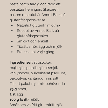

nästa batch färdig och redo att 
beställas hem igen. Skaparen 
bakom receptet är Anneli Bark på 
glutenfriagodsaker.se
.
Naturligt glutenfri mjölmix
Recept av Anneli Bark på 
glutenfriagodsaker
Smidigt och enkelt
Tillsätt smör, ägg och mjölk
Bra resultat varje gång
Ingredienser: 
strösocker, 
majsmjöl, potatismjöl, rismjöl, 
vaniljsocker, pulveriserat psyllium, 
bakpulver, xantangummi, salt
Till ett paket mjölmix behöver du:
75 g 
smör, 
2 st
 ägg
100 g (1 dl)
 mjölk
Smör och valfritt glutenfritt mjöl 