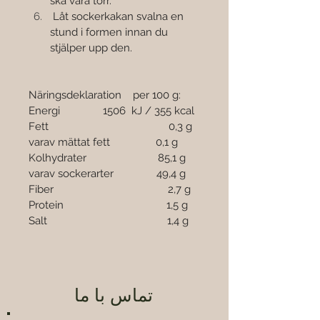
ska vara torr.
 Låt sockerkakan svalna en 
stund i formen innan du 
stjälper upp den. 
Näringsdeklaration    per 100 g:
Energi               1506  kJ / 355 kcal
Fett                                          0,3 g
varav mättat fett                0,1 g
Kolhydrater                         85,1 g
varav sockerarter               49,4 g
Fiber                                        2,7 g
Protein                                    1,5 g
Salt                                          1,4 g
تماس با ما