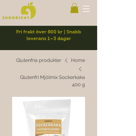
Fri frakt över 800 kr | Snabb
leverans 1–3 dagar
Glutenfria produkter
Home
Glutenfri Mjölmix Sockerkaka
400 g