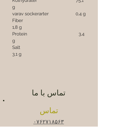
Kolhydrater          		  75,1 
g
varav sockerarter                      0,4 g
Fiber                                               
1,8 g
Protein                                          3,4 
g
Salt                                                 
3,1 g
تماس با ما
تماس
۰۷۶۲۷۱۸۵۶۳
info@ekoorient.se