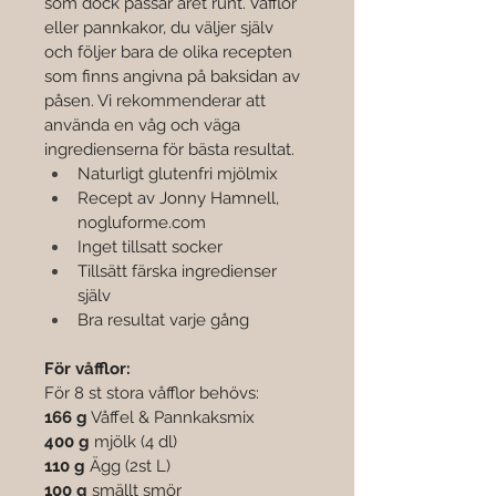
som dock passar året runt. Våfflor 

eller pannkakor, du väljer själv 
och följer bara de olika recepten 
som finns angivna på baksidan av 
påsen. Vi rekommenderar att 
använda en våg och väga 
ingredienserna för bästa resultat.
Naturligt glutenfri mjölmix
Recept av Jonny Hamnell, 
nogluforme.com
Inget tillsatt socker
Tillsätt färska ingredienser 
själv
Bra resultat varje gång
För våfflor:
För 8 st stora våfflor behövs:
166 g
 Våffel & Pannkaksmix 
400 g
 mjölk (4 dl)
110 g
 Ägg (2st L)
100 g
 smällt smör