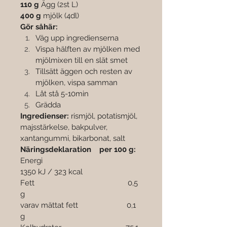
110 g
 Ägg (2st L)
400 g
 mjölk (4dl)
Gör såhär: 
Väg upp ingredienserna 
Vispa hälften av mjölken med 
mjölmixen till en slät smet 
Tillsätt äggen och resten av 
mjölken, vispa samman
Låt stå 5-10min
Grädda
Ingredienser: 
rismjöl, potatismjöl, 
majsstärkelse, bakpulver, 
xantangummi, bikarbonat, salt
Näringsdeklaration    per 100 g:
Energi                 			   
1350 kJ / 323 kcal 
Fett    				   0,5 
g 
varav mättat fett                        0,1 
g