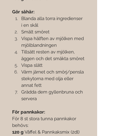
Gör såhär:
Blanda alla torra ingredienser 
i en skål
Smält smöret
Vispa hälften av mjölken med 
mjölblandningen
Tillsätt resten av mjölken, 
äggen och det smäkta smöret
Vispa slätt
Värm järnet och smörj/pensla 
stekytorna med olja eller 
annat fett
Grädda dem gyllenbruna och 
servera
För pannkakor:
För 8 st stora tunna pannkakor 
behövs:
120 g
 Våffel & Pannkaksmix (2dl)