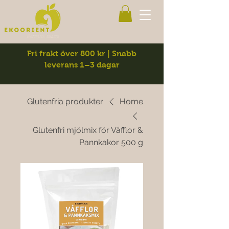
Fri frakt över 800 kr | Snabb
leverans 1–3 dagar
Glutenfria produkter
Home
Glutenfri mjölmix för Våfflor &
Pannkakor 500 g