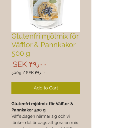
Glutenfri mjölmix för
Våfflor & Pannkakor
500 g
rice
SEK ۴۹٫۰۰
500g
/
SEK ۴۹٫۰۰
 ۴۹٫۰۰
per
Add to Cart
500
Grams
Glutenfri mjölmix för Våfflor & 
Pannkakor 500 g
Våffeldagen närmar sig och vi 
tänker det är dags att göra en mix 