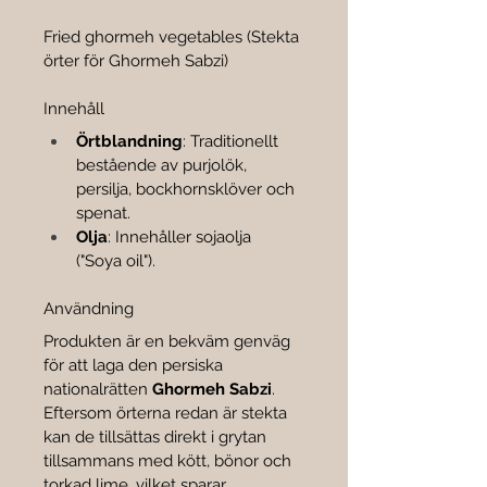

Grams
Fried ghormeh vegetables (Stekta 
örter för Ghormeh Sabzi)
Innehåll
Örtblandning
: Traditionellt 
bestående av purjolök, 
persilja, bockhornsklöver och 
spenat.
Olja
: Innehåller sojaolja 
("Soya oil").
Användning
Produkten är en bekväm genväg 
för att laga den persiska 
nationalrätten 
Ghormeh Sabzi
. 
Eftersom örterna redan är stekta 
kan de tillsättas direkt i grytan 
tillsammans med kött, bönor och 
torkad lime, vilket sparar 