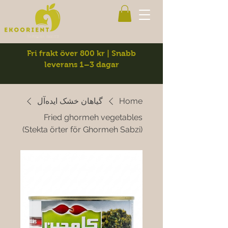
Fri frakt över 800 kr | Snabb
leverans 1–3 dagar
Home
گیاهان خشک ایده‌آل
Fried ghormeh vegetables
(Stekta örter för Ghormeh Sabzi)