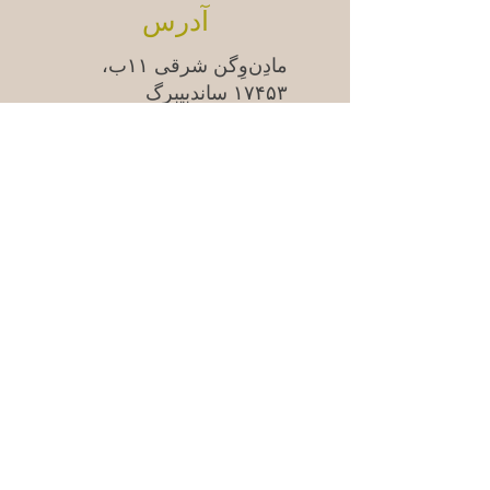
آدرس
مادِن‌وِگن شرقی ۱۱ب،
۱۷۴۵۳ ساندبیبرگ
سوالات متداول
Säkra betalningar med kort &
swish | 100% säker kassa