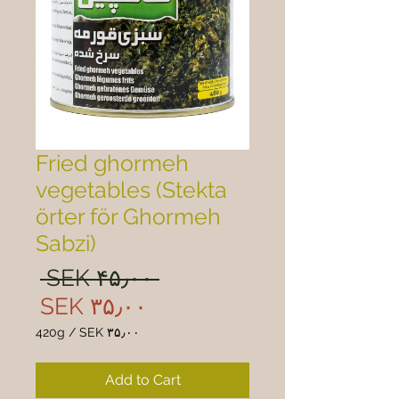
Fried ghormeh
vegetables (Stekta
örter för Ghormeh
Sabzi)
ular
 SEK ۴۵٫۰۰ 
rice
Sale
SEK ۳۵٫۰۰
rice
420g
/
SEK ۳۵٫۰۰
 ۳۵٫۰۰
per
Add to Cart
420