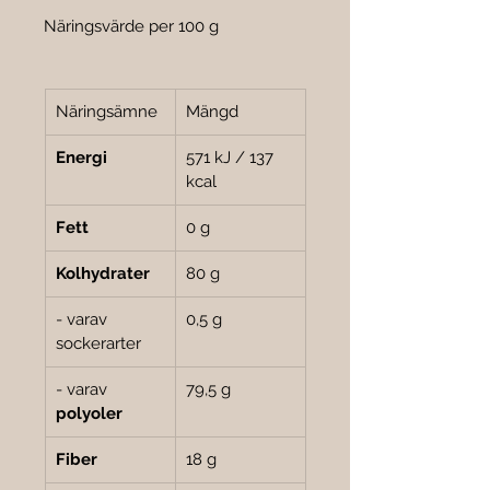
Näringsvärde per 100 g
Näringsämne
Mängd
Energi
571 kJ / 137 
kcal
Fett
0 g
Kolhydrater
80 g
- varav 
0,5 g
sockerarter
- varav 
79,5 g
polyoler
Fiber
18 g