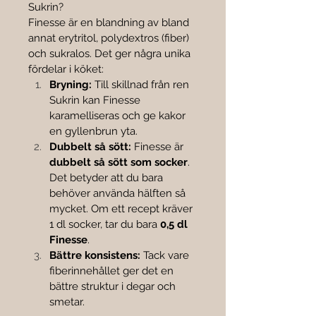
Sukrin?
Finesse är en blandning av bland 
annat erytritol, polydextros (fiber) 
och sukralos. Det ger några unika 
fördelar i köket:
Bryning:
 Till skillnad från ren 
Sukrin kan Finesse 
karamelliseras och ge kakor 
en gyllenbrun yta.
Dubbelt så sött:
 Finesse är 
dubbelt så sött som socker
. 
Det betyder att du bara 
behöver använda hälften så 
mycket. Om ett recept kräver 
1 dl socker, tar du bara 
0,5 dl 
Finesse
.
Bättre konsistens:
 Tack vare 
fiberinnehållet ger det en 
bättre struktur i degar och 
smetar.