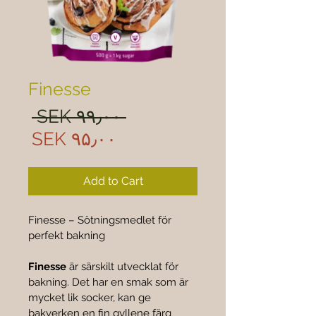
Finesse
ular
 SEK ۹۹٫۰۰ 
rice
Sale
SEK ۹۵٫۰۰
rice
Add to Cart
Finesse – Sötningsmedlet för 
perfekt bakning
Finesse
 är särskilt utvecklat för 
bakning. Det har en smak som är 
mycket lik socker, kan ge 
bakverken en fin gyllene färg 