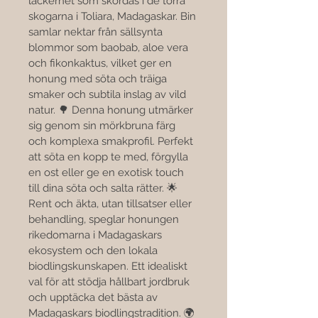

läckerhet som skördas i de torra 
skogarna i Toliara, Madagaskar. Bin 
samlar nektar från sällsynta 
blommor som baobab, aloe vera 
och fikonkaktus, vilket ger en 
honung med söta och träiga 
smaker och subtila inslag av vild 
natur. 🌳 Denna honung utmärker 
sig genom sin mörkbruna färg 
och komplexa smakprofil. Perfekt 
att söta en kopp te med, förgylla 
en ost eller ge en exotisk touch 
till dina söta och salta rätter. 🌟 
Rent och äkta, utan tillsatser eller 
behandling, speglar honungen 
rikedomarna i Madagaskars 
ekosystem och den lokala 
biodlingskunskapen. Ett idealiskt 
val för att stödja hållbart jordbruk 
och upptäcka det bästa av 
Madagaskars biodlingstradition. 🌍