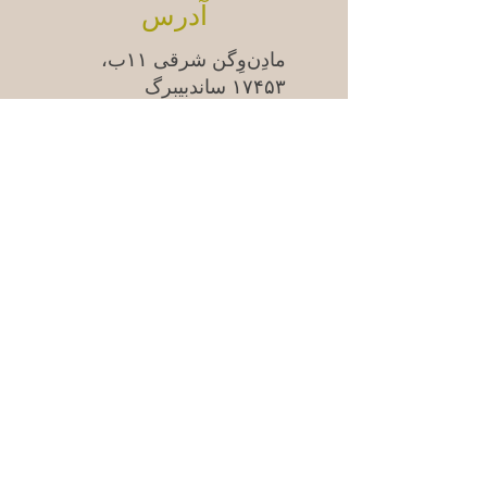
آدرس
مادِن‌وِگن شرقی ۱۱ب،
۱۷۴۵۳ ساندبیبرگ
سوالات متداول
Säkra betalningar med kort &
swish | 100% säker kassa