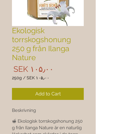
Ekologisk
torrskogshonung
250 g från Ilanga
Nature
rice
SEK ۱۰۵٫۰۰
250g
/
SEK ۱۰۵٫۰۰
۱۰۵٫۰۰
per
Add to Cart
250
Grams
Beskrivning
🍯 Ekologisk torrskogshonung 250 
g från Ilanga Nature är en naturlig 