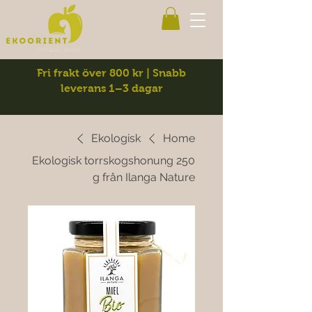
Fri frakt över 800 kr | Snabb
leverans 1–3 dagar
Ekologisk
Home
Ekologisk torrskogshonung 250
g från Ilanga Nature