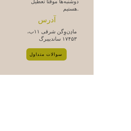
دوشنبه‌ها موقتاً تعطیل
هستیم.
آدرس
مادِن‌وِگن شرقی ۱۱ب،
۱۷۴۵۳ ساندبیبرگ
سوالات متداول
Säkra betalningar med kort &
swish | 100% säker kassa