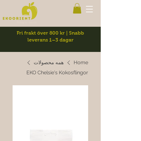
Fri frakt över 800 kr | Snabb
leverans 1–3 dagar
Home
همه محصولات
EKO Chelsie's Kokosflingor