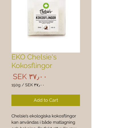

EKO Chelsie's
Kokosflingor
rice
SEK ۳۷٫۰۰
150g
/
SEK ۳۷٫۰۰
 ۳۷٫۰۰
per
Add to Cart
150
Grams
Chelsie’s ekologiska kokosflingor 
kan användas i både matlagning 