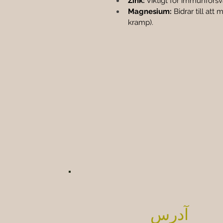
Zink:
 Viktigt för immunförs
Magnesium:
 Bidrar till at
kramp).
آدرس