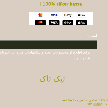
| 100% säker kassa
ایمیل
*
عضو شوید.
*
تیک تاک
481