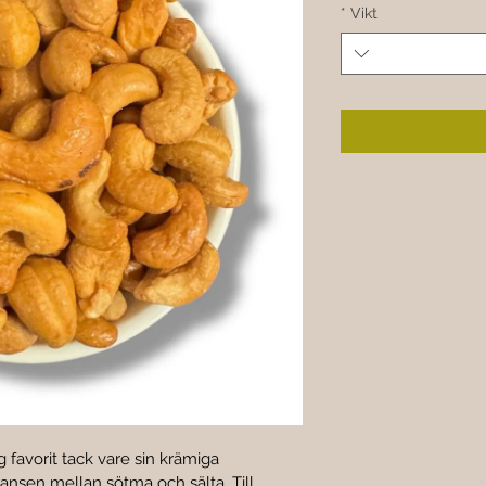
*
Vikt
 favorit tack vare sin krämiga 
ansen mellan sötma och sälta. Till 