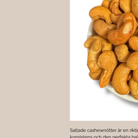
Saltade cashewnötter är en riktig
konsistens och den perfekta bal