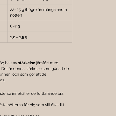

22–25 g (högre än många andra 
nötter)
6–7 g
1,2 – 1,5 g
ög halt av 
stärkelse
 jämfört med 
 Det är denna stärkelse som gör att de 
unnen, och som gör att de 
as.
de, så innehåller de fortfarande bra 
ta nötterna för dig som vill öka ditt 