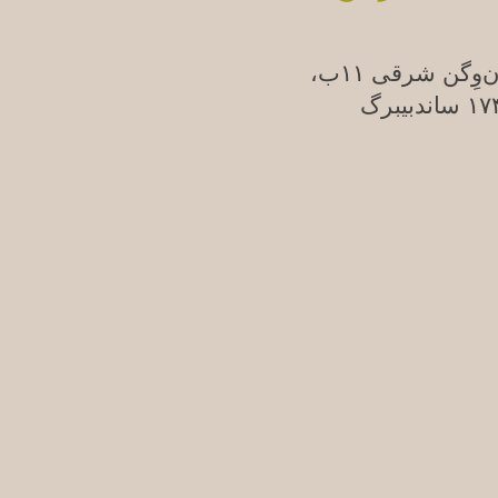
ن‌وِگن شرقی ۱۱ب،
ندبیبرگ