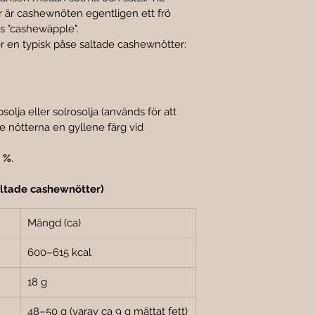
r är cashewnöten egentligen ett frö 
s "cashewäpple".
ör en typisk påse saltade cashewnötter:
psolja eller solrosolja (används för att 
ge nötterna en gyllene färg vid 
5 %
.
altade cashewnötter)
Mängd (ca)
600–615 kcal
18 g
48–50 g (varav ca 9 g mättat fett)