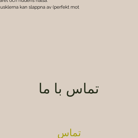
varet och hudens hälsa.
t musklerna kan slappna av (perfekt mot 
تماس با ما
تماس