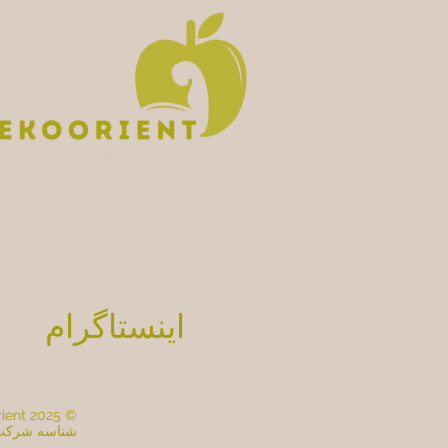
اینستاگرام
© 2025 EkoOrient. تمامی حقوق محفوظ است.
شناسه شرکت: 559518-2