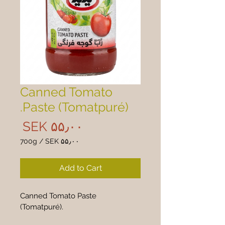
Canned Tomato
Paste (Tomatpuré).
rice
SEK ۵۵٫۰۰
700g
/
SEK ۵۵٫۰۰
 ۵۵٫۰۰
per
Add to Cart
700
Grams
Canned Tomato Paste 
(Tomatpuré).