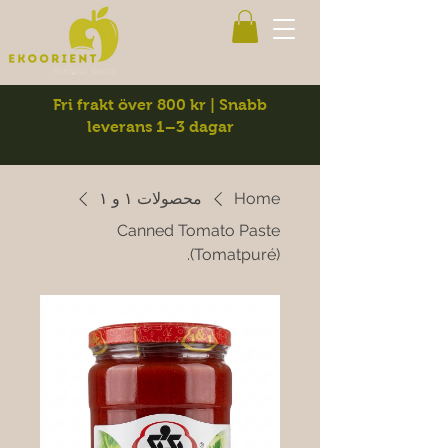
Fri frakt över 800 kr | Snabb
leverans 1–3 dagar
Home
محصولات ۱ و ۱
Canned Tomato Paste
(Tomatpuré).