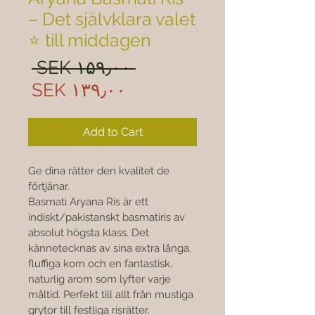

– Det självklara valet
till middagen ⭐
ular
 SEK ۱۵۹٫۰۰ 
rice
Sale
SEK ۱۳۹٫۰۰
rice
Add to Cart
Ge dina rätter den kvalitet de 
förtjänar. 
Basmati Aryana Ris är ett 
indiskt/pakistanskt basmatiris av 
absolut högsta klass. Det 
kännetecknas av sina extra långa, 
fluffiga korn och en fantastisk, 
naturlig arom som lyfter varje 
måltid. Perfekt till allt från mustiga 
grytor till festliga risrätter.