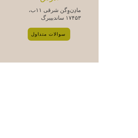
مادِن‌وِگن شرقی ۱۱ب،
۱۷۴۵۳ ساندبیبرگ
سوالات متداول
Säkra betalningar med kort &
swish | 100% säker kassa
ایمیل
*