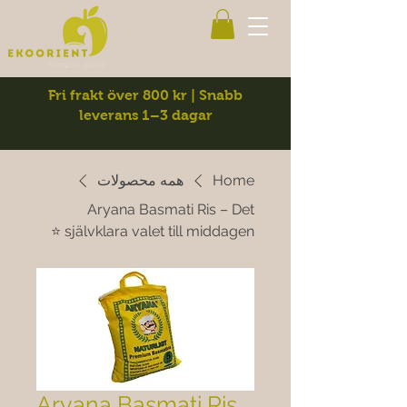
Fri frakt över 800 kr | Snabb
leverans 1–3 dagar
Home
همه محصولات
Aryana Basmati Ris – Det
självklara valet till middagen ⭐
Aryana Basmati Ris