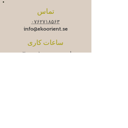
تماس
۰۷۶۲۷۱۸۵۶۳
info@ekoorient.se
ساعات کاری
زمان-جمعه ۱۰:۰۰-۲۰:۰۰
شنبه ۱۱:۰۰-۱۹:۰۰
یکشنبه
۱۱:۰۰-۱۸:۰۰
ما
دوشنبه‌ها موقتاً تعطیل
هستیم.
آدرس
مادِن‌وِگن شرقی ۱۱ب،
۱۷۴۵۳ ساندبیبرگ
سوالات متداول