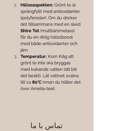
Hälsoaspekten:
 Grönt te är 
sprängfyllt med antioxidanter 
(polyfenoler). Om du dricker 
det tillsammans med en sked 
Shire Tot
 (mullbärsmelass) 
får du en riktig hälsoboost 
med både antioxidanter och 
järn.
Temperatur:
 Kom ihåg att 
grönt te inte ska bryggas 
med kokande vatten (då blir 
det beskt). Låt vattnet svalna 
till ca 
80°C
 innan du häller det 
över Amelia-teet.
تماس با ما