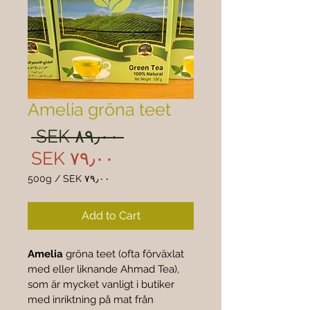
Amelia gröna teet
ular
 SEK ۸۹٫۰۰ 
rice
Sale
SEK ۷۹٫۰۰
rice
500g
/
SEK ۷۹٫۰۰
 ۷۹٫۰۰
per
Add to Cart
500
Grams
Amelia
 gröna teet (ofta förväxlat 
med eller liknande Ahmad Tea), 
som är mycket vanligt i butiker 
med inriktning på mat från 