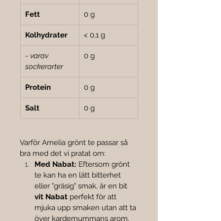
Fett
0 g
Kolhydrater
< 0,1 g
- varav 
0 g
sockerarter
Protein
0 g
Salt
0 g
Varför Amelia grönt te passar så 
bra med det vi pratat om:
Med Nabat:
 Eftersom grönt 
te kan ha en lätt bitterhet 
eller "gräsig" smak, är en bit 
vit Nabat
 perfekt för att 
mjuka upp smaken utan att ta 
över kardemummans arom.