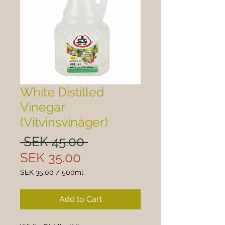

White Distilled
Vinegar
(Vitvinsvinäger)
Regular
 SEK 45.00 
Sale
Price
SEK 35.00
Price
SEK 35.00
/
500ml
SEK 35.00
per
Add to Cart
500
Milliliters