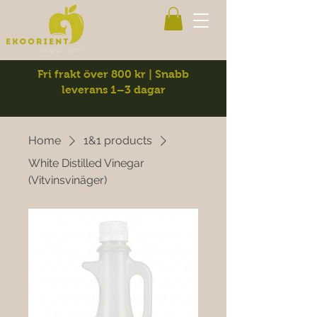
Fri frakt över 800 kr | Snabb
leverans 1–3 dagar
Home
1&1 products
White Distilled Vinegar
(Vitvinsvinäger)