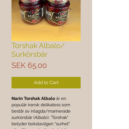
Torshak Albalo/
Surkörsbär
Price
SEK 65.00
Add to Cart
Narin Torshak Albalo
 är en 
populär iransk delikatess som 
består av inlagda/marinerade 
surkörsbär (
Albalo
). "Torshak" 
betyder bokstavligen "surhet" 