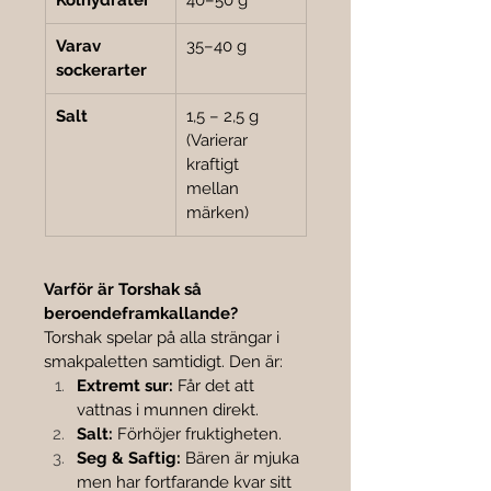
Kolhydrater
40–50 g
Varav 
35–40 g
sockerarter
Salt
1,5 – 2,5 g 
(Varierar 
kraftigt 
mellan 
märken)
Varför är Torshak så 
beroendeframkallande?
Torshak spelar på alla strängar i 
smakpaletten samtidigt. Den är:
Extremt sur:
 Får det att 
vattnas i munnen direkt.
Salt:
 Förhöjer fruktigheten.
Seg & Saftig:
 Bären är mjuka 
men har fortfarande kvar sitt 