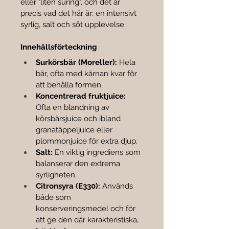

eller "liten suring", och det är 
precis vad det här är: en intensivt 
syrlig, salt och söt upplevelse.
Innehållsförteckning
Surkörsbär (Moreller):
 Hela 
bär, ofta med kärnan kvar för 
att behålla formen.
Koncentrerad fruktjuice:
Ofta en blandning av 
körsbärsjuice och ibland 
granatäppeljuice eller 
plommonjuice för extra djup.
Salt:
 En viktig ingrediens som 
balanserar den extrema 
syrligheten.
Citronsyra (E330):
 Används 
både som 
konserveringsmedel och för 
att ge den där karakteristiska, 