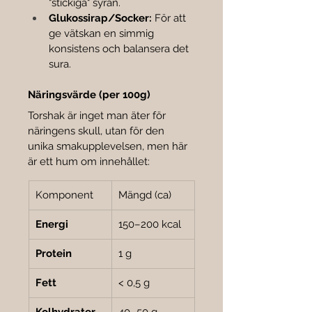
"stickiga" syran.
Glukossirap/Socker:
 För att 
ge vätskan en simmig 
konsistens och balansera det 
sura.
Näringsvärde (per 100g)
Torshak är inget man äter för 
näringens skull, utan för den 
unika smakupplevelsen, men här 
är ett hum om innehållet:
Komponent
Mängd (ca)
Energi
150–200 kcal
Protein
1 g
Fett
< 0,5 g