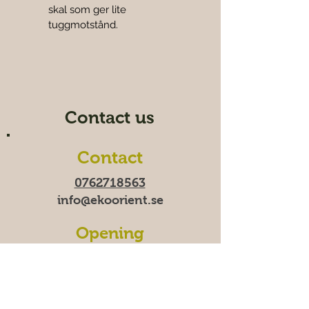
skal som ger lite 
tuggmotstånd.
Contact us
Contact
0762718563
info@ekoorient.se
Opening
hours
Time-Fri 10:00-20:00
Saturday 11:00-19:00