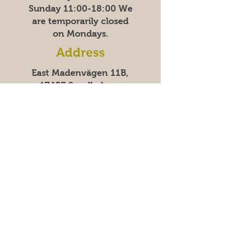
Sunday
11:00-18:00
We
are temporarily closed
on Mondays.
Address
East Madenvägen 11B,
17453 Sundbyberg
Frequently asked questions
Säkra betalningar med kort &
swish | 100% säker kassa