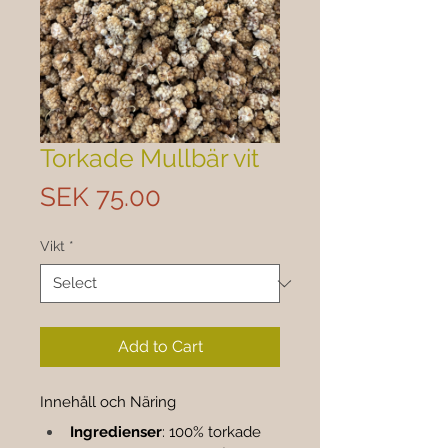
Torkade Mullbär vit
Price
SEK 75.00
Vikt
*
Add to Cart
Innehåll och Näring
Ingredienser
: 100% torkade 