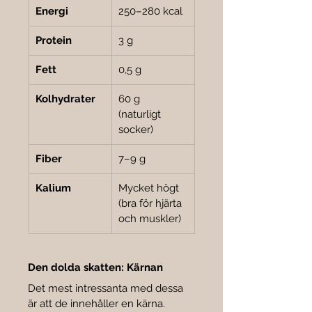
Energi
250–280 kcal
Protein
3 g
Fett
0,5 g
Kolhydrater
60 g 
(naturligt 
socker)
Fiber
7–9 g
Kalium
Mycket högt 
(bra för hjärta 
och muskler)
Den dolda skatten: Kärnan
Det mest intressanta med dessa 
är att de innehåller en kärna.