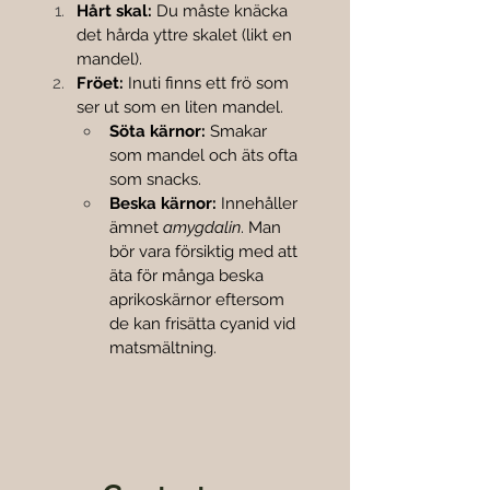
Hårt skal:
 Du måste knäcka 
det hårda yttre skalet (likt en 
mandel).
Fröet:
 Inuti finns ett frö som 
ser ut som en liten mandel.
Söta kärnor:
 Smakar 
som mandel och äts ofta 
som snacks.
Beska kärnor:
 Innehåller 
ämnet 
amygdalin
. Man 
bör vara försiktig med att 
äta för många beska 
aprikoskärnor eftersom 
de kan frisätta cyanid vid 
matsmältning.