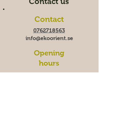
Contact us
Contact
0762718563
info@ekoorient.se
Opening
hours
Time-Fri 10:00-20:00
Saturday 11:00-19:00
Sunday
11:00-18:00
We
are temporarily closed
on Mondays.
Address
East Madenvägen 11B,
17453 Sundbyberg