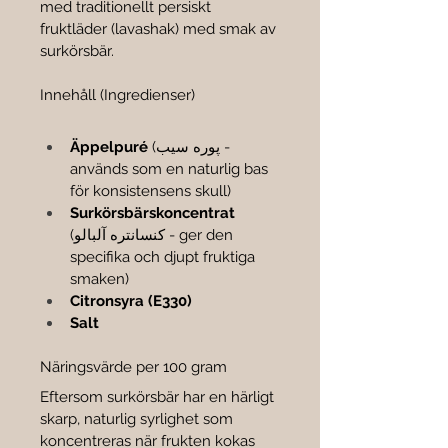

med traditionellt persiskt 
fruktläder (lavashak) med smak av 
surkörsbär.
Innehåll (Ingredienser)
Äppelpuré
 (پوره سیب - 
används som en naturlig bas 
för konsistensens skull)
Surkörsbärskoncentrat
(کنسانتره آلبالو - ger den 
specifika och djupt fruktiga 
smaken)
Citronsyra (E330)
Salt
Näringsvärde per 100 gram
Eftersom surkörsbär har en härligt 
skarp, naturlig syrlighet som 
koncentreras när frukten kokas 