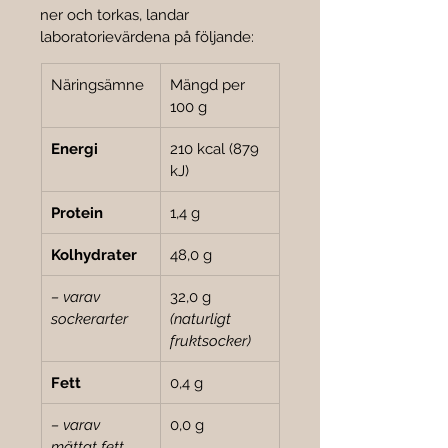
ner och torkas, landar 
laboratorievärdena på följande:
Näringsämne
Mängd per 
100 g
Energi
210 kcal (879 
kJ)
Protein
1,4 g
Kolhydrater
48,0 g
– varav 
32,0 g 
sockerarter
(naturligt 
fruktsocker)
Fett
0,4 g
– varav 
0,0 g
mättat fett