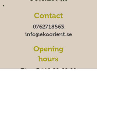
Contact
0762718563
info@ekoorient.se
Opening
hours
Time-Fri 10:00-20:00
Saturday 11:00-19:00
Sunday
11:00-18:00
We
are temporarily closed
on Mondays.
Address
East Madenvägen 11B,
17453 Sundbyberg