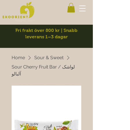
Fri frakt över 800 kr | Snabb
leverans 1–3 dagar
Home
Sour & Sweet
Sour Cherry Fruit Bar / لواشک
آلبالو