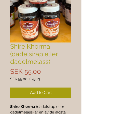
Shire Khorma
(dadelsirap eller
dadelmelass)
Price
SEK 55.00
SEK 55.00
/
750g
SEK 55.00
per
Add to Cart
750
Grams
Shire Khorma
 (dadelsirap eller 
dadelmelass) är en av de äldsta 