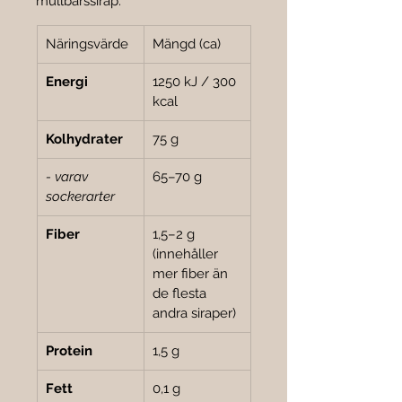

mullbärssirap.
Näringsvärde
Mängd (ca)
Energi
1250 kJ / 300 
kcal
Kolhydrater
75 g
- varav 
65–70 g
sockerarter
Fiber
1,5–2 g 
(innehåller 
mer fiber än 
de flesta 
andra siraper)
Protein
1,5 g
Fett
0,1 g