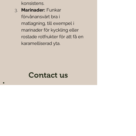
konsistens.
Marinader:
 Funkar 
förvånansvärt bra i 
matlagning, till exempel i 
marinader för kyckling eller 
rostade rotfrukter för att få en 
karamelliserad yta.
Contact us
Contact
0762718563
info@ekoorient.se
Opening
hours