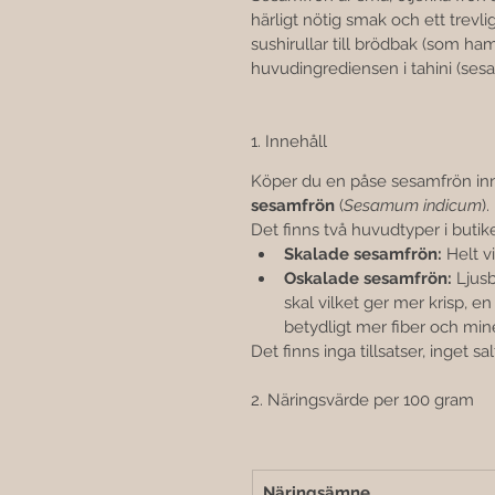
härligt nötig smak och ett trevligt 
sushirullar till brödbak (som ha
huvudingrediensen i tahini (se
1. Innehåll
Köper du en påse sesamfrön inn
sesamfrön
 (
Sesamum indicum
).
Det finns två huvudtyper i butik
Skalade sesamfrön:
 Helt v
Oskalade sesamfrön:
 Ljusb
skal vilket ger mer krisp, e
betydligt mer fiber och miner
Det finns inga tillsatser, inget sal
2. Näringsvärde per 100 gram
Näringsämne