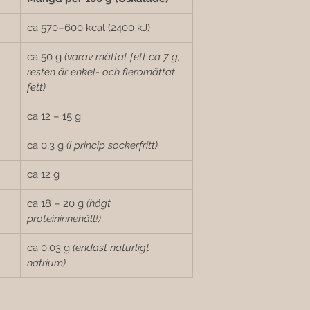

ca 570–600 kcal (2400 kJ)
ca 50 g 
(varav mättat fett ca 7 g, 
resten är enkel- och fleromättat 
fett)
ca 12 – 15 g
ca 0,3 g 
(i princip sockerfritt)
ca 12 g
ca 18 – 20 g 
(högt 
proteininnehåll!)
ca 0,03 g 
(endast naturligt 
natrium)