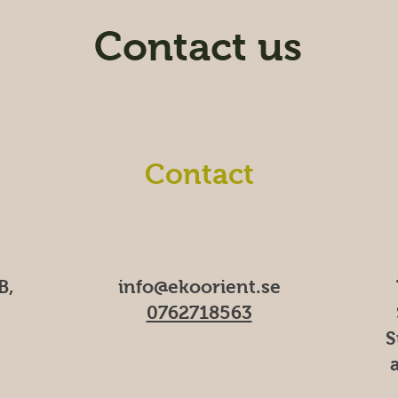
Contact us
Contact
B,
info@ekoorient.se
0762718563
S