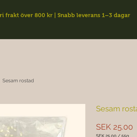
ri frakt över 800 kr | Snabb leverans 1–3 dagar
Sesam rostad
Sesam rost
P
SEK 25.00
SEK 25.00
/
55g