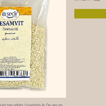
SEK 25.00
per
55
Grams
som har odlats i tusentals år. De ger en 