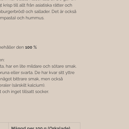
krisp till allt från asiatiska rätter och 
mburgerbröd) och sallader. Det är också 
sampasta) och hummus.
ehåller den 
100 % 
en:
ita, har en lite mildare och sötare smak.
runa eller svarta. De har kvar sitt yttre 
n något bittrare smak, men också 
aler (särskilt kalcium).
t och inget tillsatt socker.
Mängd per 100 g (Oskalade)