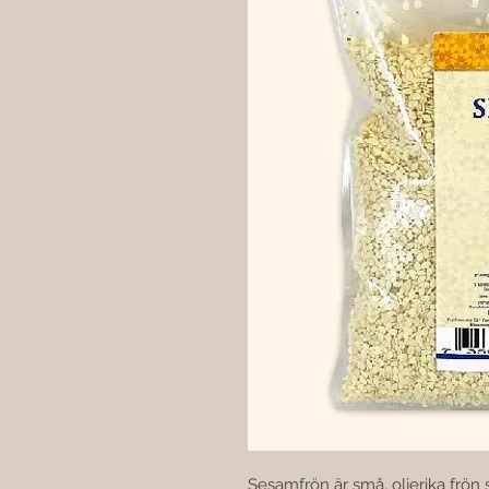
Sesamfrön är små, oljerika frön 