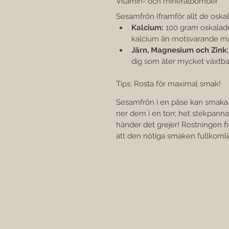
Vitamin- och mineralbomber
Sesamfrön (framför allt de oskal
Kalcium:
 100 gram oskalade
kalcium än motsvarande m
Järn, Magnesium och Zink:
dig som äter mycket växtba
Tips: Rosta för maximal smak!
Sesamfrön i en påse kan smaka
ner dem i en torr, het stekpanna 
händer det grejer! Rostningen fri
att den nötiga smaken fullkomli