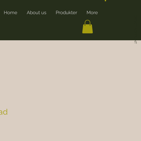
Home
About us
Produkter
More
CREATE ACCOUNT
ad
rice