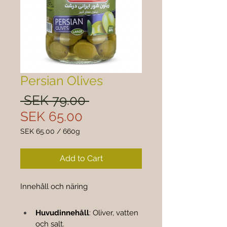

Persian Olives
Regular
 SEK 79.00 
Sale
Price
SEK 65.00
Price
SEK 65.00
/
660g
SEK 65.00
per
Add to Cart
660
Grams
Innehåll och näring
Huvudinnehåll
: Oliver, vatten 
och salt.