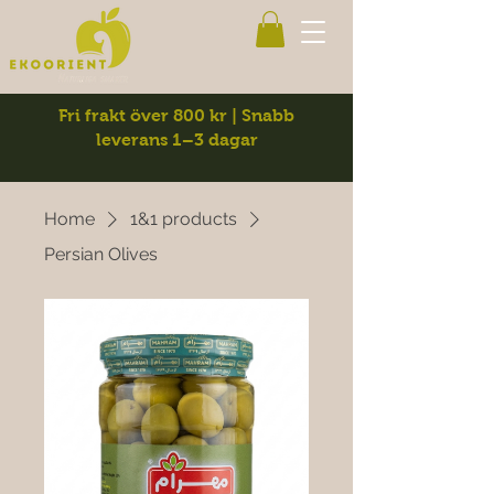
Fri frakt över 800 kr | Snabb
leverans 1–3 dagar
Home
1&1 products
Persian Olives