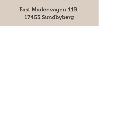
East Madenvägen 11B,
17453 Sundbyberg
Frequently asked questions
Säkra betalningar med kort &
swish | 100% säker kassa
E-mail
*