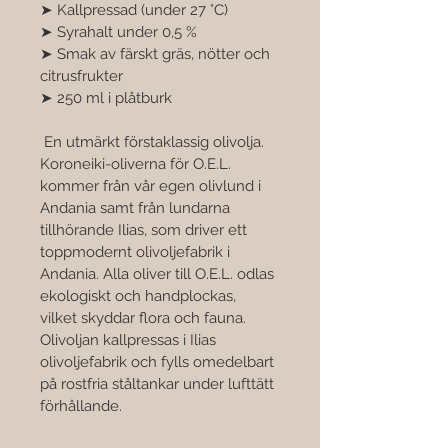

➤ Kallpressad (under 27 °C) 
➤ Syrahalt under 0,5 % 
➤ Smak av färskt gräs, nötter och 
citrusfrukter 
➤ 250 ml i plåtburk
 En utmärkt förstaklassig olivolja. 
Koroneiki-oliverna för O.E.L. 
kommer från vår egen olivlund i 
Andania samt från lundarna 
tillhörande Ilias, som driver ett 
toppmodernt olivoljefabrik i 
Andania. Alla oliver till O.E.L. odlas 
ekologiskt och handplockas, 
vilket skyddar flora och fauna. 
Olivoljan kallpressas i Ilias 
olivoljefabrik och fylls omedelbart 
på rostfria ståltankar under lufttätt 
förhållande.