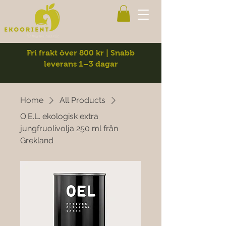
Fri frakt över 800 kr | Snabb
leverans 1–3 dagar
Home
All Products
O.E.L. ekologisk extra
jungfruolivolja 250 ml från
Grekland