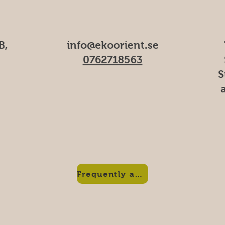
B,
info@ekoorient.se
0762718563
S
Frequently asked questions