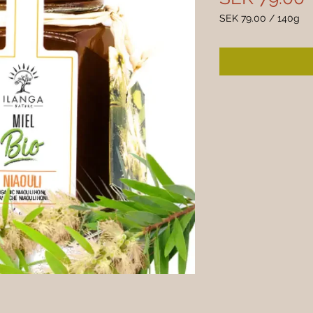
SEK 79.00
/
140g
SEK 79.00
per
140
Grams