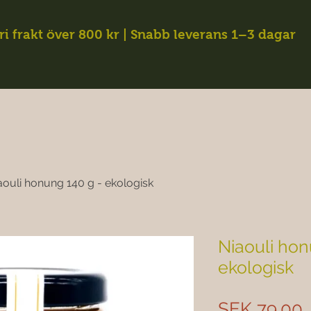
ri frakt över 800 kr | Snabb leverans 1–3 dagar
aouli honung 140 g - ekologisk
Niaouli hon
ekologisk
P
SEK 79.00