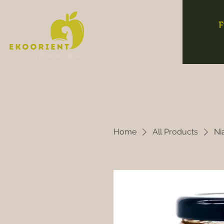
F
Home
All Products
Ni