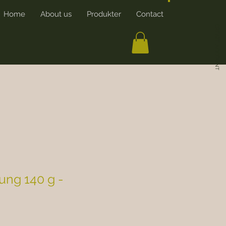
Home
About us
Produkter
Contact
More
CREATE ACCOUNT
ung 140 g -
rice