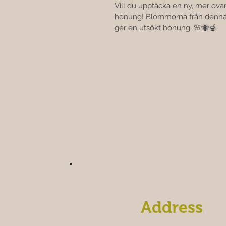
Vill du upptäcka en ny, mer ov
honung! Blommorna från denna sp
ger en utsökt honung. 🌸🐝🍯
Address