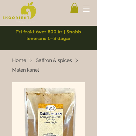
Fri frakt över 800 kr | Snabb
leverans 1–3 dagar
Home
Saffron & spices
Malen kanel