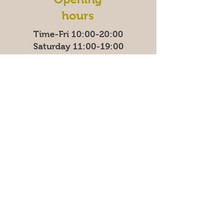
hours
Time-Fri 10:00-20:00
Saturday 11:00-19:00
Sunday
11:00-18:00
We
are temporarily closed
on Mondays.
Address
East Madenvägen 11B,
17453 Sundbyberg
Frequently asked questions