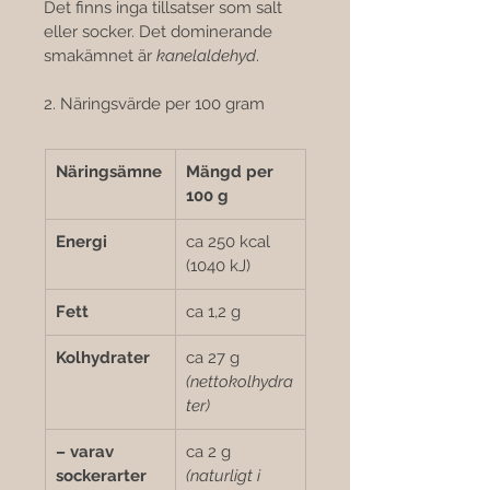

Det finns inga tillsatser som salt 
eller socker. Det dominerande 
smakämnet är 
kanelaldehyd
.
2. Näringsvärde per 100 gram
Näringsämne
Mängd per 
100 g
Energi
ca 250 kcal 
(1040 kJ)
Fett
ca 1,2 g
Kolhydrater
ca 27 g 
(nettokolhydra
ter)
– varav 
ca 2 g 
sockerarter
(naturligt i 