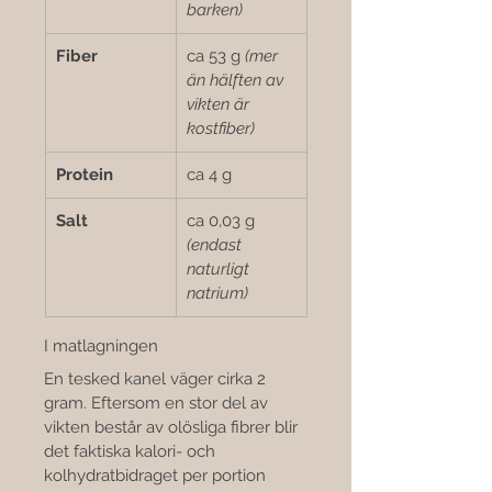
barken)
Fiber
ca 53 g 
(mer 
än hälften av 
vikten är 
kostfiber)
Protein
ca 4 g
Salt
ca 0,03 g 
(endast 
naturligt 
natrium)
I matlagningen
En tesked kanel väger cirka 2 
gram. Eftersom en stor del av 
vikten består av olösliga fibrer blir 
det faktiska kalori- och 
kolhydratbidraget per portion 