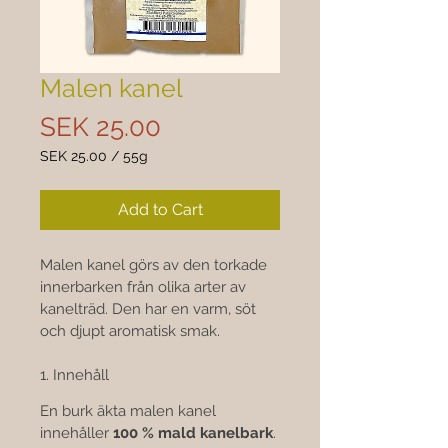
Malen kanel
Price
SEK 25.00
SEK 25.00
/
55g
SEK 25.00
per
Add to Cart
55
Grams
Malen kanel görs av den torkade 
innerbarken från olika arter av 
kanelträd. Den har en varm, söt 
och djupt aromatisk smak.
1. Innehåll
En burk äkta malen kanel 
innehåller 
100 % mald kanelbark
. 