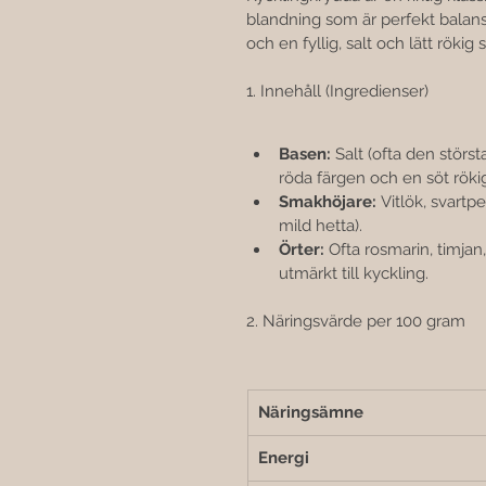
blandning som är perfekt balanse
och en fyllig, salt och lätt rökig
1. Innehåll (Ingredienser)
Basen:
 Salt (ofta den störs
röda färgen och en söt röki
Smakhöjare:
 Vitlök, svartp
mild hetta).
Örter:
 Ofta rosmarin, timja
utmärkt till kyckling.
2. Näringsvärde per 100 gram
Näringsämne
Energi