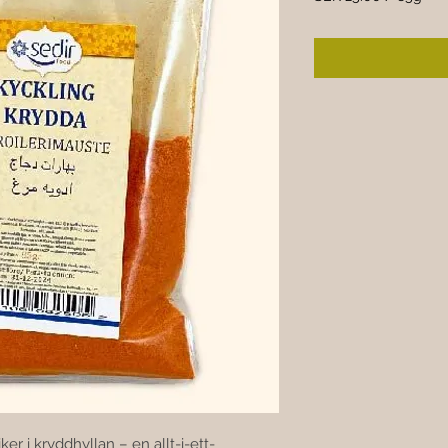
SEK 25.00
per
85
Grams
ker i kryddhyllan – en allt-i-ett-