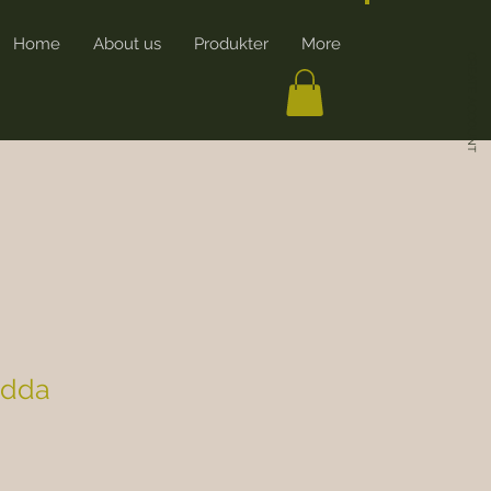
Home
About us
Produkter
More
CREATE ACCOUNT
ydda
rice