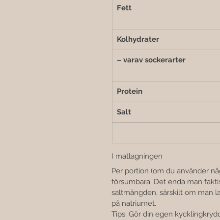
Fett
Kolhydrater
– varav sockerarter
Protein
Salt
I matlagningen
Per portion (om du använder någr
försumbara. Det enda man faktisk
saltmängden, särskilt om man laga
på natriumet.
Tips: Gör din egen kycklingkryd