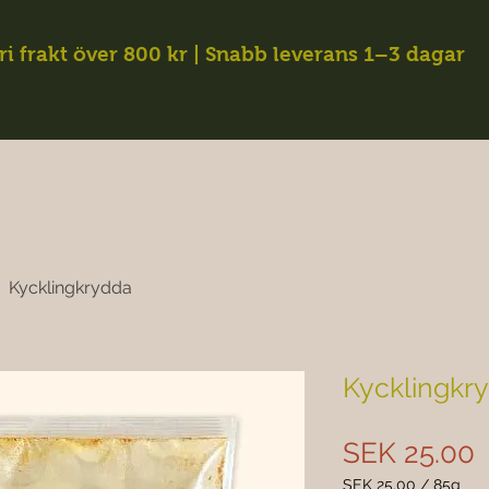
ri frakt över 800 kr | Snabb leverans 1–3 dagar
Kycklingkrydda
Kycklingkr
P
SEK 25.00
SEK 25.00
/
85g