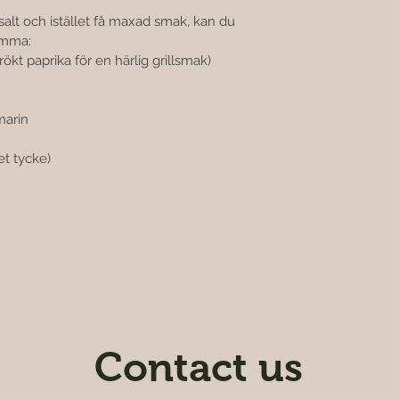
 salt och istället få maxad smak, kan du 
emma:
ökt paprika för en härlig grillsmak)
marin
et tycke)
Contact us