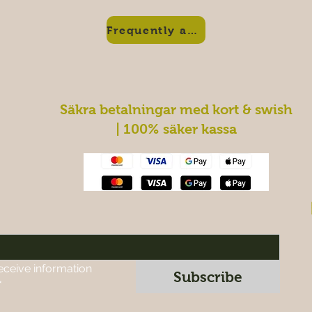
Frequently asked questions
Säkra betalningar med kort & swish
| 100% säker kassa
eceive information 
Subscribe
*