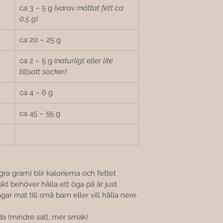

ca 3 – 5 g 
(varav mättat fett ca 
0,5 g)
ca 20 – 25 g
ca 2 – 5 g 
(naturligt eller lite 
tillsatt socker)
ca 4 – 6 g
ca 45 – 55 g
a gram) blir kalorierna och fettet 
t behöver hålla ett öga på är just 
r mat till små barn eller vill hålla nere 
da (mindre salt, mer smak)