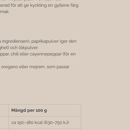
rad för att ge kyckling en gyllene färg 
 smak.
ta ingrediensen), paprikapulver (ger den 
ghet) och lökpulver.
eppar, chili eller cayennepeppar (för en 
n, oregano eller mejram, som passar 
Mängd per 100 g
ca 150–180 kcal (630–750 kJ)