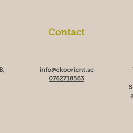
Contact
B,
info@ekoorient.se
0762718563
S