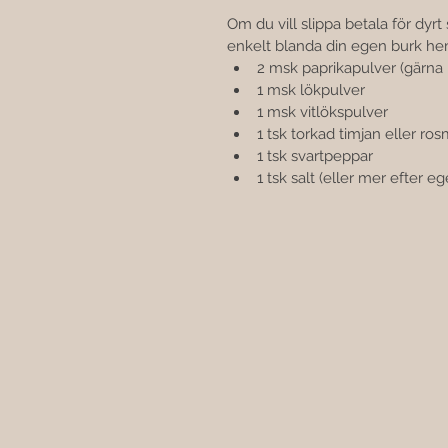
Om du vill slippa betala för dyrt
enkelt blanda din egen burk h
2 msk paprikapulver (gärna r
1 msk lökpulver
1 msk vitlökspulver
1 tsk torkad timjan eller ros
1 tsk svartpeppar
1 tsk salt (eller mer efter eg