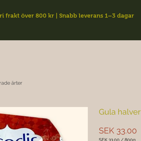
ri frakt över 800 kr | Snabb leverans 1–3 dagar
rade ärter
Gula halver
P
SEK 33.00
SEK 33.00
/
800g