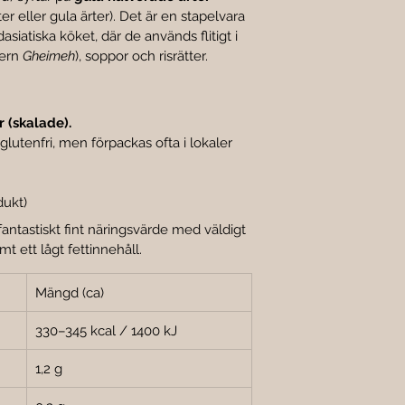
er eller gula ärter). Det är en stapelvara 
asiatiska köket, där de används flitigt i 
ern 
Gheimeh
), soppor och risrätter.
 (skalade).
 glutenfri, men förpackas ofta i lokaler 
dukt)
fantastiskt fint näringsvärde med väldigt 
t ett lågt fettinnehåll.
Mängd (ca)
330–345 kcal / 1400 kJ
1,2 g