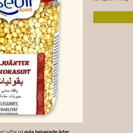
SEK 33.00
per
800
Grams
pa
) syftar på 
gula halverade ärter