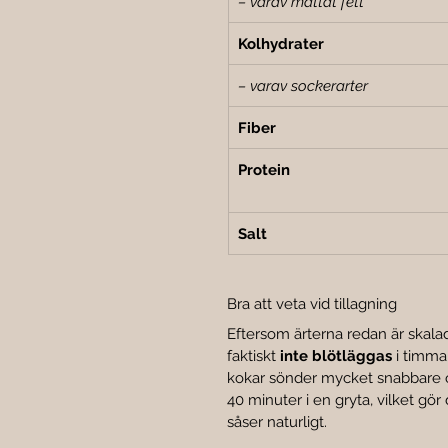
– varav mättat fett
Kolhydrater
– varav sockerarter
Fiber
Protein
Salt
Bra att veta vid tillagning
Eftersom ärterna redan är skala
faktiskt 
inte blötläggas
 i timma
kokar sönder mycket snabbare o
40 minuter i en gryta, vilket gö
såser naturligt.