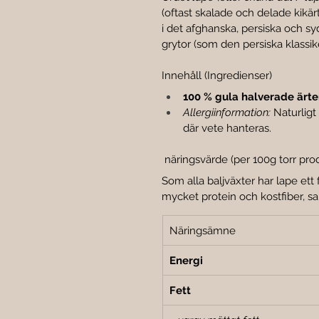
(oftast skalade och delade kikärt
i det afghanska, persiska och syd
grytor (som den persiska klassik
Innehåll (Ingredienser)
100 % gula halverade ärter
Allergiinformation:
 Naturligt
där vete hanteras.
 näringsvärde (per 100g torr pro
Som alla baljväxter har lape ett 
mycket protein och kostfiber, sam
Näringsämne
Energi
Fett