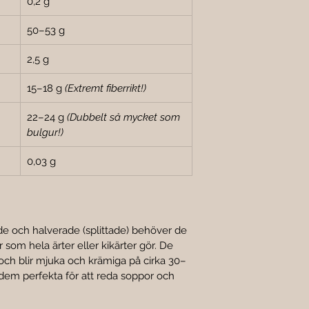

0,2 g
50–53 g
2,5 g
15–18 g 
(Extremt fiberrikt!)
22–24 g 
(Dubbelt så mycket som 
bulgur!)
0,03 g
de och halverade (splittade) behöver de 
r som hela ärter eller kikärter gör. De 
ch blir mjuka och krämiga på cirka 30–
r dem perfekta för att reda soppor och 