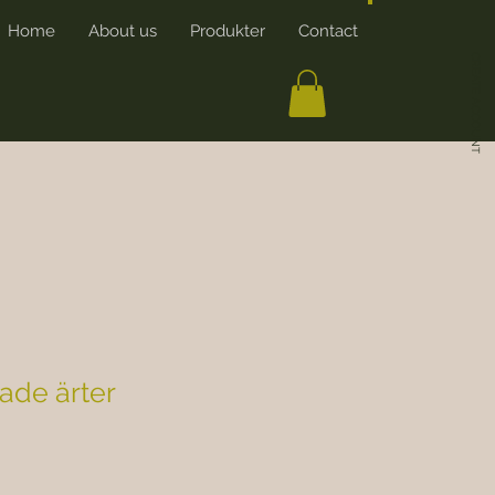
Home
About us
Produkter
Contact
More
CREATE ACCOUNT
ade ärter
rice