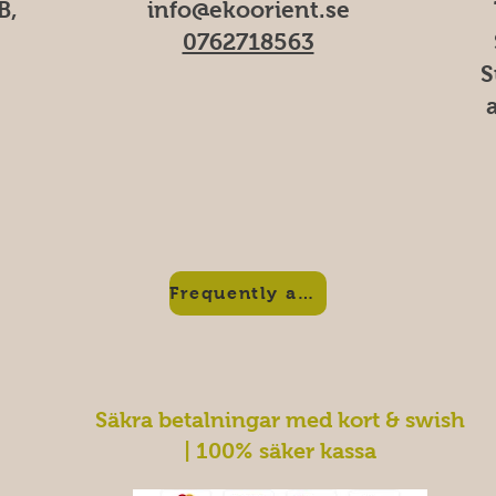
B,
info@ekoorient.se
0762718563
S
Frequently asked questions
Säkra betalningar med kort & swish
| 100% säker kassa