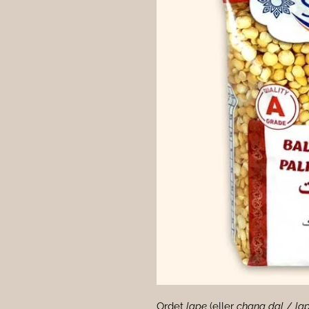
Ordet 
lape
 (eller 
chana dal
 / 
la