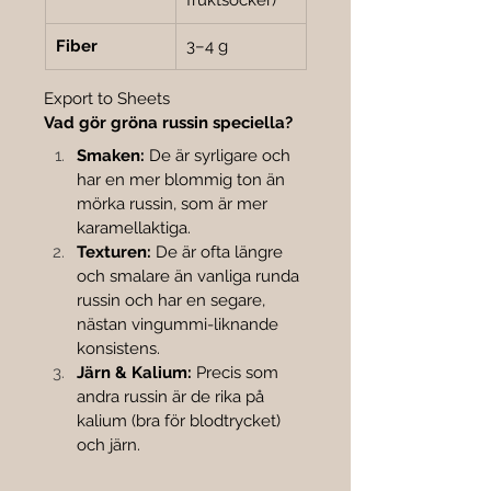
fruktsocker)
Fiber
3–4 g
Export to Sheets
Vad gör gröna russin speciella?
Smaken:
 De är syrligare och 
har en mer blommig ton än 
mörka russin, som är mer 
karamellaktiga.
Texturen:
 De är ofta längre 
och smalare än vanliga runda 
russin och har en segare, 
nästan vingummi-liknande 
konsistens.
Järn & Kalium:
 Precis som 
andra russin är de rika på 
kalium (bra för blodtrycket) 
och järn.