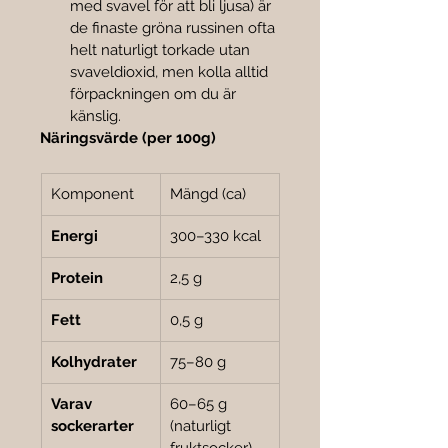
med svavel för att bli ljusa) är 
de finaste gröna russinen ofta 
helt naturligt torkade utan 
svaveldioxid, men kolla alltid 
förpackningen om du är 
känslig.
Näringsvärde (per 100g)
Komponent
Mängd (ca)
Energi
300–330 kcal
Protein
2,5 g
Fett
0,5 g
Kolhydrater
75–80 g
Varav 
60–65 g 
sockerarter
(naturligt 