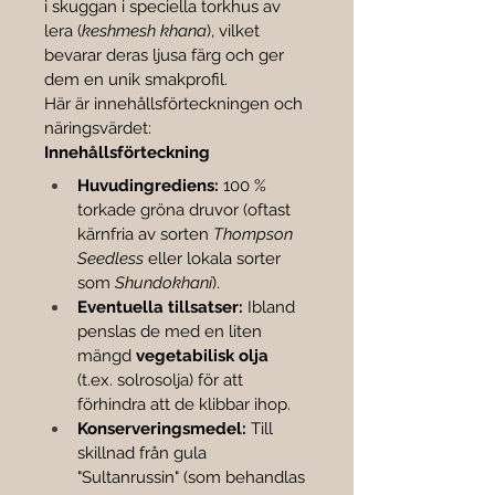

i skuggan i speciella torkhus av 
lera (
keshmesh khana
), vilket 
bevarar deras ljusa färg och ger 
dem en unik smakprofil.
Här är innehållsförteckningen och 
näringsvärdet:
Innehållsförteckning
Huvudingrediens:
 100 % 
torkade gröna druvor (oftast 
kärnfria av sorten 
Thompson 
Seedless
 eller lokala sorter 
som 
Shundokhani
).
Eventuella tillsatser:
 Ibland 
penslas de med en liten 
mängd 
vegetabilisk olja
(t.ex. solrosolja) för att 
förhindra att de klibbar ihop.
Konserveringsmedel:
 Till 
skillnad från gula 
"Sultanrussin" (som behandlas 