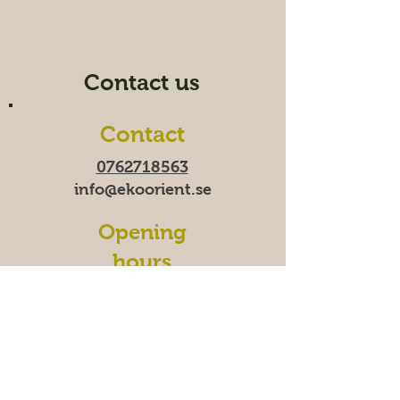
Contact us
Contact
0762718563
info@ekoorient.se
Opening
hours
Time-Fri 10:00-20:00
Saturday 11:00-19:00
Sunday
11:00-18:00
We
are temporarily closed
on Mondays.