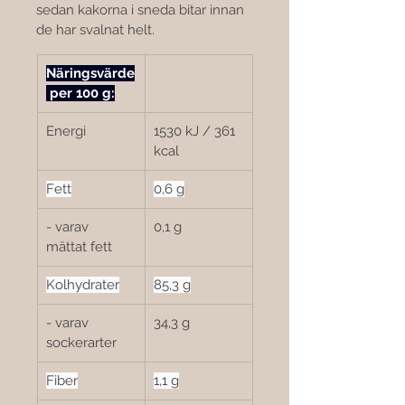
sedan kakorna i sneda bitar innan 
de har svalnat helt.
Näringsvärde
 per 100 g:
Energi
1530 kJ / 361 
kcal
Fett
0,6 g
- varav 
0,1 g
mättat fett
Kolhydrater
85,3 g
- varav 
34,3 g
sockerarter
Fiber
1,1 g