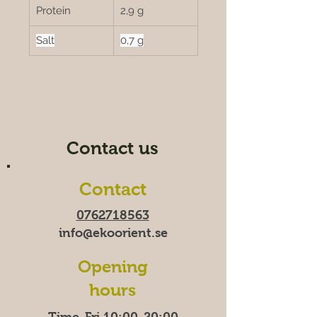
Protein
2,9 g
Salt
0,7 g
Contact us
Contact
0762718563
info@ekoorient.se
Opening
hours