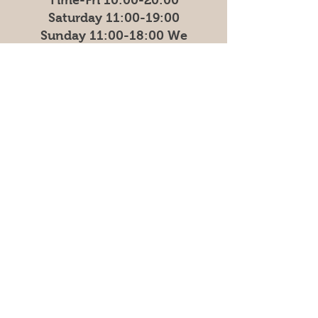
Time-Fri 10:00-20:00
Saturday 11:00-19:00
Sunday
11:00-18:00
We
are temporarily closed
on Mondays.
Address
East Madenvägen 11B,
17453 Sundbyberg
Frequently asked questions
Säkra betalningar med kort &