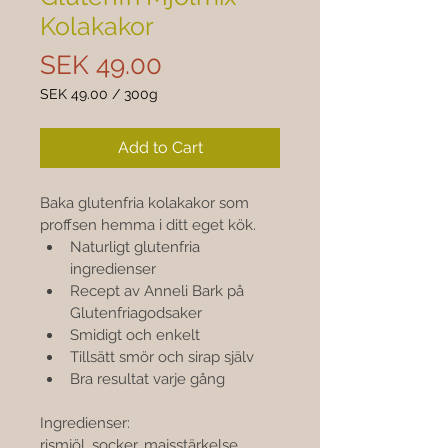
Kolakakor
Price
SEK 49.00
SEK 49.00
/
300g
SEK 49.00
per
Add to Cart
300
Grams
Baka glutenfria kolakakor som 
proffsen hemma i ditt eget kök.
Naturligt glutenfria 
ingredienser
Recept av Anneli Bark på 
Glutenfriagodsaker
Smidigt och enkelt
Tillsätt smör och sirap själv
Bra resultat varje gång
Ingredienser:
rismjöl, socker, majsstärkelse, 