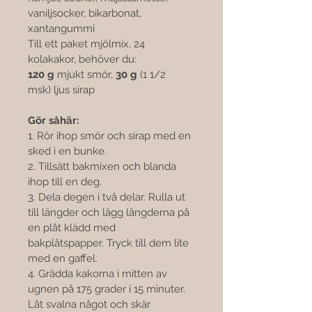

vaniljsocker, bikarbonat, 
xantangummi
Till ett paket mjölmix, 24 
kolakakor, behöver du:
120 g 
mjukt smör, 
30 g
 (1 1/2 
msk) ljus sirap
Gör såhär:
1. Rör ihop smör och sirap med en 
sked i en bunke.
2. Tillsätt bakmixen och blanda 
ihop till en deg.
3. Dela degen i två delar. Rulla ut 
till längder och lägg längderna på 
en plåt klädd med 
bakplåtspapper. Tryck till dem lite 
med en gaffel.
4. Grädda kakorna i mitten av 
ugnen på 175 grader i 15 minuter. 
Låt svalna något och skär 