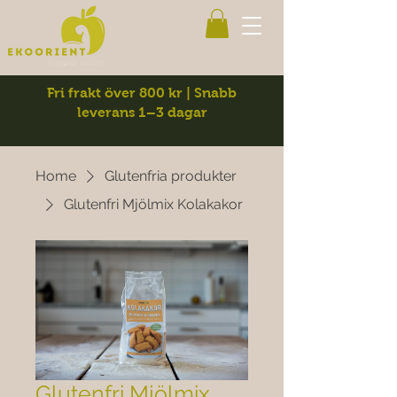
Fri frakt över 800 kr | Snabb
leverans 1–3 dagar
Home
Glutenfria produkter
Glutenfri Mjölmix Kolakakor
Glutenfri Mjölmix